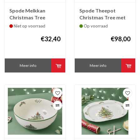
Spode Melkkan
Spode Theepot
Christmas Tree
Christmas Tree met
faience
deksel faience 1.28 L
Niet op voorraad
Op voorraad
€32,40
€98,00
Meer info
Meer info