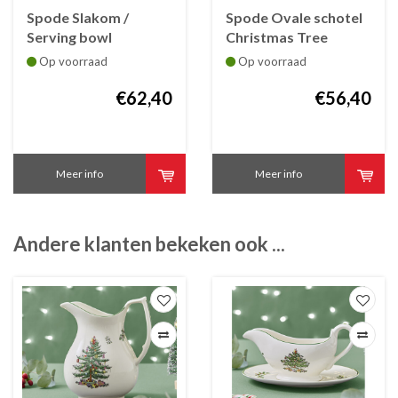
Spode Slakom /
Spode Ovale schotel
Serving bowl
Christmas Tree
Christmas Tree
faïence 35 cm
Op voorraad
Op voorraad
faïence 24.5 cm
€62,40
€56,40
Meer info
Meer info
Andere klanten bekeken ook ...