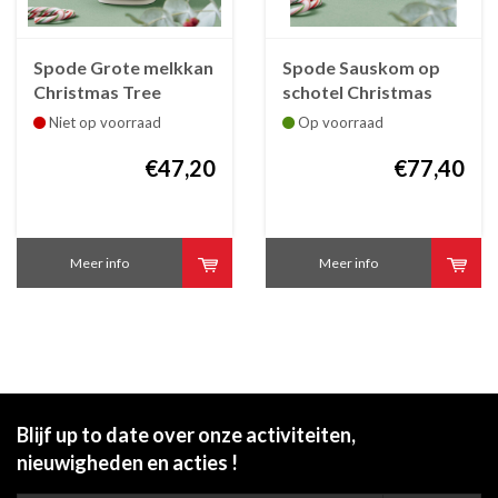
Spode Grote melkkan
Spode Sauskom op
Christmas Tree
schotel Christmas
faience
Tree faïence 31 cl
Niet op voorraad
Op voorraad
€47,20
€77,40
Meer info
Meer info
Blijf up to date over onze activiteiten,
nieuwigheden en acties !