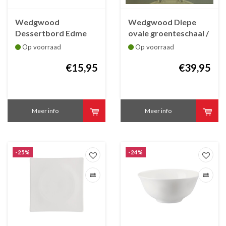
Wedgwood
Wedgwood Diepe
Dessertbord Edme
ovale groenteschaal /
klein 20 cm
Baker 27 cm Edme
Op voorraad
Op voorraad
€15,95
€39,95
Meer info
Meer info
-25%
-24%