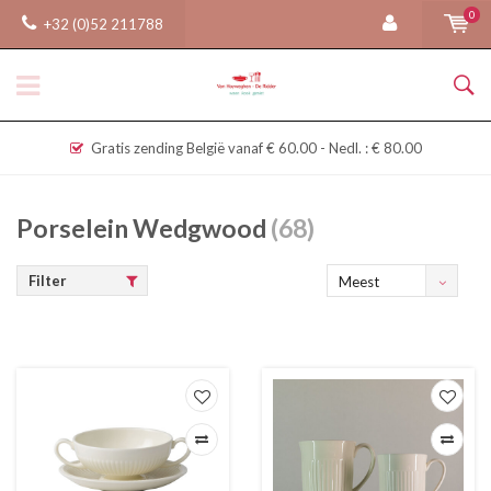
0
+32 (0)52 211788
Gratis zending België vanaf € 60.00 - Nedl. : € 80.00
Porselein Wedgwood
(68)
Filter
Meest
bekeken