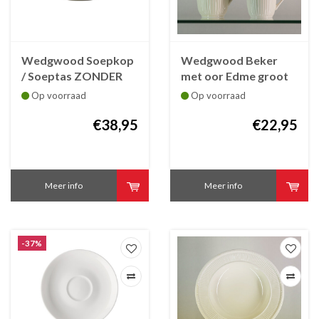
Wedgwood Soepkop
Wedgwood Beker
/ Soeptas ZONDER
met oor Edme groot
ONDERTAS Edme 21
Op voorraad
Op voorraad
cl -
€38,95
€22,95
Meer info
Meer info
-37%