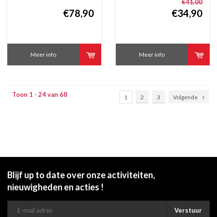
39x21.5 cm
€41,00
€78,90
€34,90
Meer info
Meer info
Toon 1 - 24 van 68
1
2
3
Volgende
Blijf up to date over onze activiteiten,
nieuwigheden en acties !
Verstuur