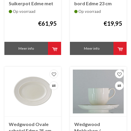
Suikerpot Edme met
bord Edme 23 cm
deksel
Op voorraad
Op voorraad
€61,95
€19,95
Meer info
Meer info
Wedgwood Ovale
Wedgwood
schotel Edme 35 cm
Mokkakop /