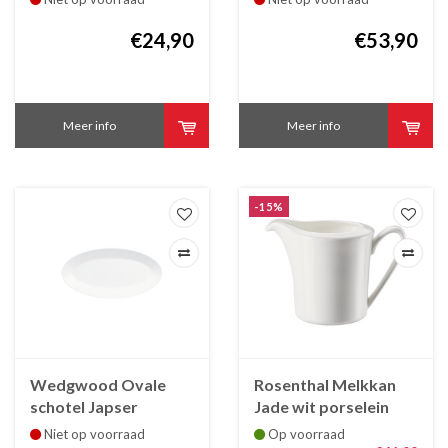
18 cm
€24,90
€53,90
Meer info
Meer info
-15%
Wedgwood Ovale
Rosenthal Melkkan
schotel Japser
Jade wit porselein
Conran White
Niet op voorraad
Op voorraad