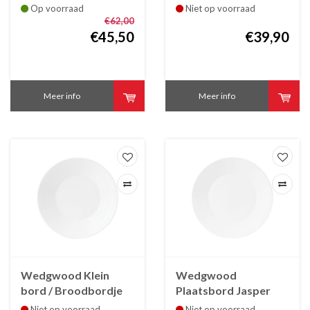
Jade 27 cm, porselein
rand Jasper Conran
Op voorraad
Niet op voorraad
Strata 26 cm
€62,00
€45,50
€39,90
Meer info
Meer info
Wedgwood Klein
Wedgwood
bord / Broodbordje
Plaatsbord Jasper
Jasper Conran Strata
Conran Strata 33 cm
Niet op voorraad
Niet op voorraad