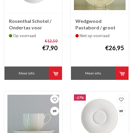
Rosenthal Schotel /
Wedgwood
Ondertas voor
Pastabord / groot
mokkakop /
diep bord Edme 27 cm
Op voorraad
Niet op voorraad
espressokop Jade
€12,50
€7,90
€26,95
Meer info
Meer info
-27%