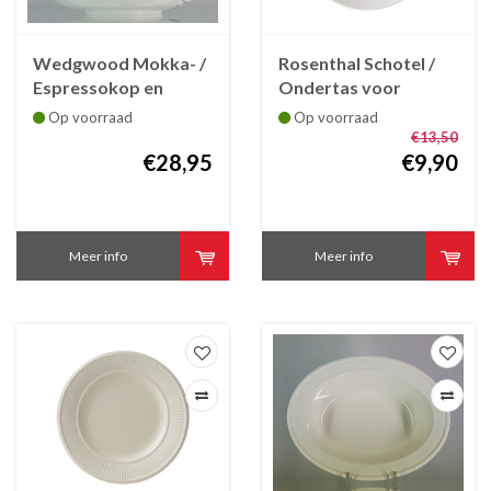
Wedgwood Mokka- /
Rosenthal Schotel /
Espressokop en
Ondertas voor
schotel Edme
theekop 4N /
Op voorraad
Op voorraad
cappuccinokop Jade
€13,50
€28,95
€9,90
Meer info
Meer info