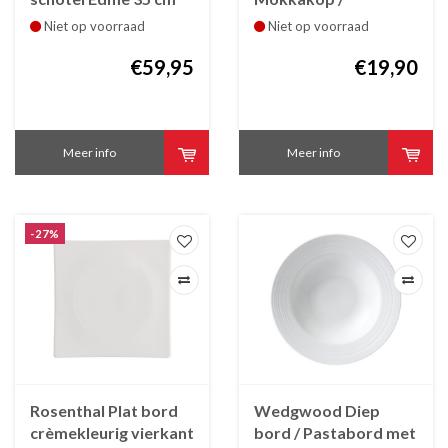
Espressokop Edme
Niet op voorraad
Niet op voorraad
€59,95
€19,90
Meer info
Meer info
-27%
Rosenthal Plat bord
Wedgwood Diep
crèmekleurig vierkant
bord / Pastabord met