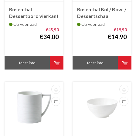
Rosenthal
Rosenthal Bol / Bowl /
Dessertbord vierkant
Dessertschaal
Jade 23 cm,
ivoorkleurig Jade 14
Op voorraad
Op voorraad
beenderporselein
cm
€45,50
€19,50
€34,00
€14,90
Meer info
Meer info