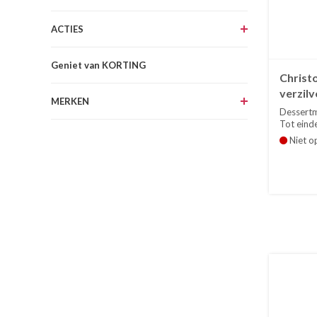
ACTIES
Geniet van KORTING
Christ
verzilv
MERKEN
Dessertm
Tot einde
Niet o