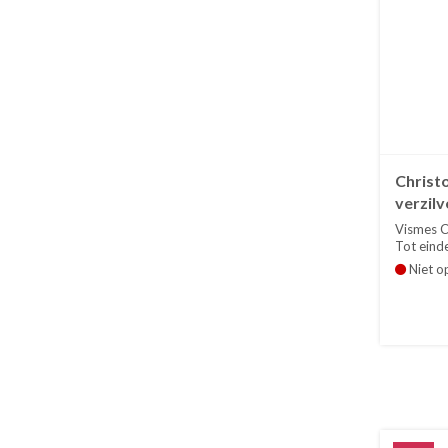
Christ
verzilv
Vismes Ch
Tot einde
Niet o