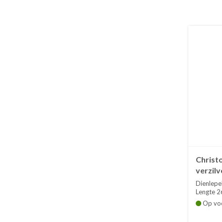
Christo
verzilv
Dienlepel
Lengte 2
Op vo