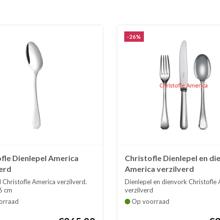
-26%
fle Dienlepel America
Christofle Dienlepel en d
erd
America verzilverd
 Christofle America verzilverd.
Dienlepel en dienvork Christofle
6 cm
verzilverd
Tot ein...
orraad
Op voorraad