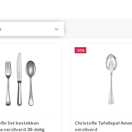
N
-35%
ofle Set bestekken
Christofle Tafellepel Ame
 verzilverd 38-delig
verzilverd