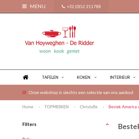
MENU
+32 (0)52 211788
TAFELEN
KOKEN
INTERIEUR
Onze webshop is slechts een selectie van ons aanbod
Home
TOPMERKEN
Christofle
Bestek America v
Filters
Bestek