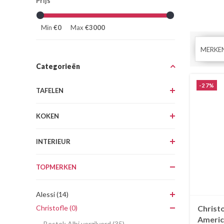
Prijs
Min
€0
Max
€3000
MERKE
Categorieën
-27%
TAFELEN
KOKEN
INTERIEUR
TOPMERKEN
Alessi (14)
Christofle (0)
Christ
America
Bestek Albi verzilverd (35)