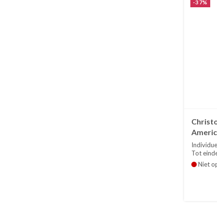
-37%
Christo
Americ
Individue
Tot einde
Niet o