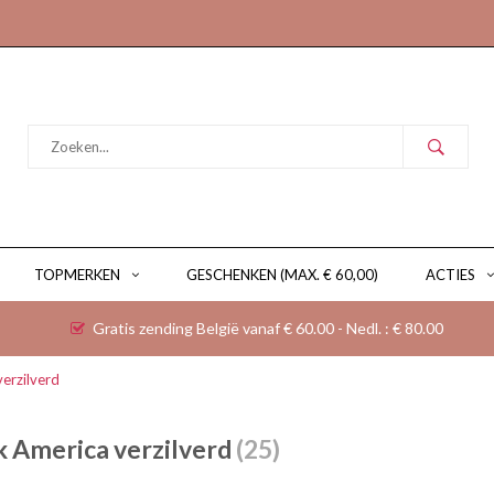
TOPMERKEN
GESCHENKEN (MAX. € 60,00)
ACTIES
Gratis zending België vanaf € 60.00 - Nedl. : € 80.00
erzilverd
 America verzilverd
(25)