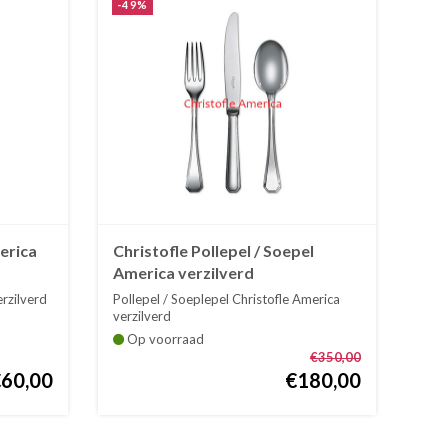
-49%
erica
Christofle Pollepel / Soepel
America verzilverd
rzilverd
Pollepel / Soeplepel Christofle America
verzilverd
Tot eind...
Op voorraad
€350,00
€60,00
€180,00