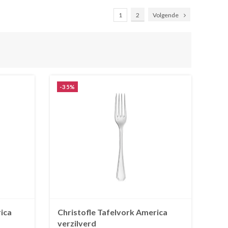
1
2
Volgende
-35%
rica
Christofle Tafelvork America
verzilverd