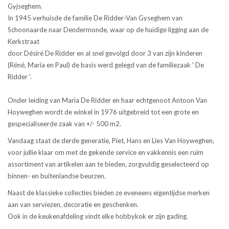
Gyjseghem.
In 1945 verhuisde de familie De Ridder-Van Gyseghem van
Schoonaarde naar Dendermonde, waar op de huidige ligging aan de
Kerkstraat
door Désiré De Ridder en al snel gevolgd door 3 van zijn kinderen
(Réné, Maria en Paul) de basis werd gelegd van de familiezaak ' De
Ridder '.
Onder leiding van Maria De Ridder en haar echtgenoot Antoon Van
Hoyweghen wordt de winkel in 1976 uitgebreid tot een grote en
gespecialiseerde zaak van +/- 500 m2.
Vandaag staat de derde generatie, Piet, Hans en Lies Van Hoyweghen,
voor jullie klaar om met de gekende service en vakkennis een ruim
assortiment van artikelen aan te bieden, zorgvuldig geselecteerd op
binnen- en buitenlandse beurzen.
Naast de klassieke collecties bieden ze eveneens eigentijdse merken
aan van serviezen, decoratie en geschenken.
Ook in de keukenafdeling vindt elke hobbykok er zijn gading.