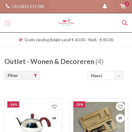
0
+32 (0)52 211788
Gratis zending België vanaf € 60.00 - Nedl. : € 80.00
Outlet - Wonen & Decoreren
(4)
Filter
Meest
bekeken
-34%
-28%