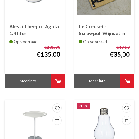
Alessi Theepot Agata
Le Creuset -
1.4 liter
Screwpull Wijnset in
koffertje met
Op voorraad
Op voorraad
kurkentrekker en
€205,00
€48,50
€135,00
wijnstop
€35,00
Meer info
Meer info
-18%