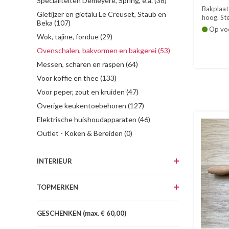
Specialiteiten Demeyere, Spring, e.a. (38)
Bakplaat
Gietijzer en gietalu Le Creuset, Staub en
hoog. Ste
Beka (107)
Op vo
Wok, tajine, fondue (29)
Ovenschalen, bakvormen en bakgerei (53)
Messen, scharen en raspen (64)
Voor koffie en thee (133)
Voor peper, zout en kruiden (47)
Overige keukentoebehoren (127)
Elektrische huishoudapparaten (46)
Outlet - Koken & Bereiden (0)
INTERIEUR
TOPMERKEN
GESCHENKEN (max. € 60,00)