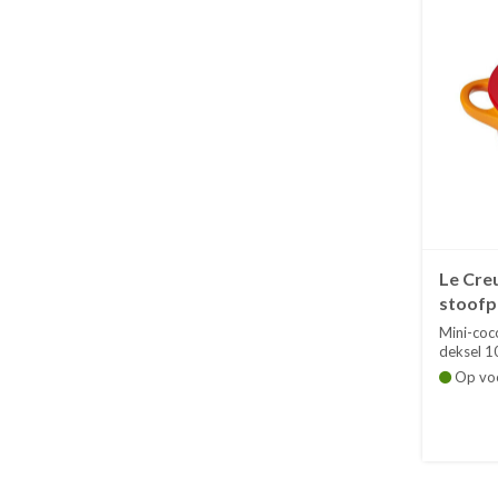
Le Creu
stoofp
deksel
Mini-coco
deksel 10
Op vo