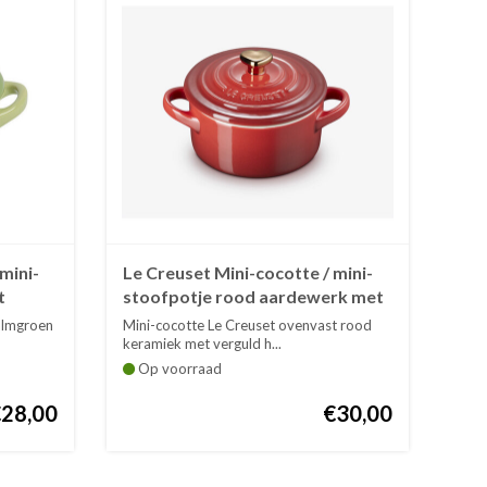
mini-
Le Creuset Mini-cocotte / mini-
t
stoofpotje rood aardewerk met
verguld hartje op deksel
palmgroen
Mini-cocotte Le Creuset ovenvast rood
keramiek met verguld h...
Op voorraad
€28,00
€30,00