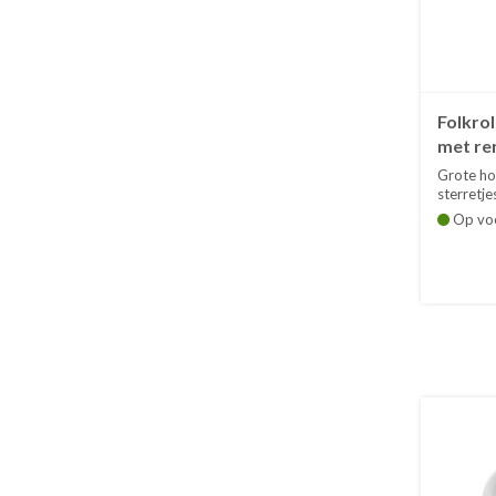
Folkrol
met re
Grote ho
sterretjes
Op vo