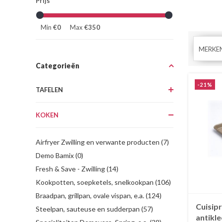
Prijs
Min
€0
Max
€350
MERKE
Categorieën
-21%
TAFELEN
KOKEN
Airfryer Zwilling en verwante producten (7)
Demo Bamix (0)
Fresh & Save - Zwilling (14)
Kookpotten, soepketels, snelkookpan (106)
Braadpan, grillpan, ovale vispan, e.a. (124)
Cuisipr
Steelpan, sauteuse en sudderpan (57)
antikle