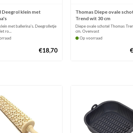
l Deegrol klein met
Thomas Diepe ovale schot
na's
Trend wit 30 cm
lein met ballerina's. Deegrolletje
Diepe ovale schotel Thomas Tren
et ro...
cm. Ovenvast
orraad
Op voorraad
€18,70