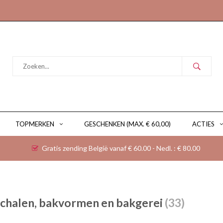
TOPMERKEN
GESCHENKEN (MAX. € 60,00)
ACTIES
Gratis zending België vanaf € 60.00 - Nedl. : € 80.00
chalen, bakvormen en bakgerei
(33)