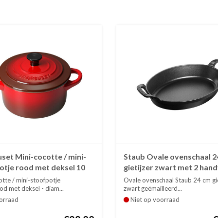
set Mini-cocotte / mini-
Staub Ovale ovenschaal 2
otje rood met deksel 10
gietijzer zwart met 2 han
l
tte / mini-stoofpotje
Ovale ovenschaal Staub 24 cm gie
d met deksel - diam...
zwart geëmailleerd...
orraad
Niet op voorraad