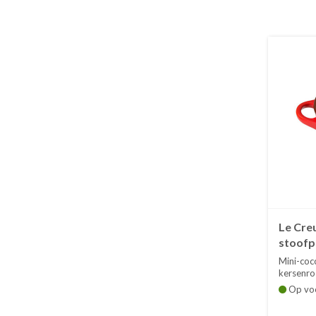
Le Creu
stoofp
cm 25 c
Mini-coco
kersenroo
Op vo