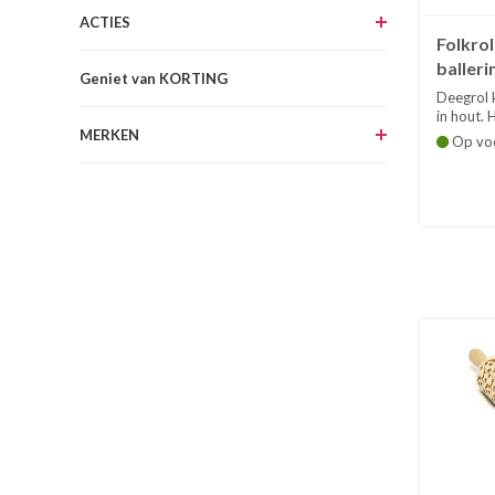
ACTIES
Folkrol
balleri
Geniet van KORTING
Deegrol k
in hout. H
MERKEN
Op vo