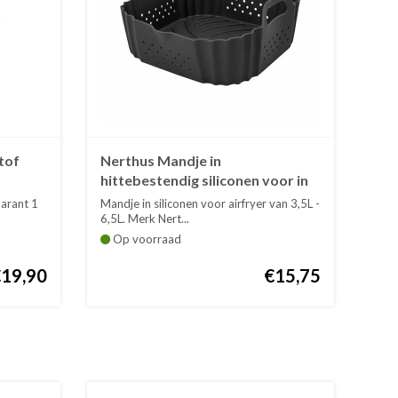
tof
Nerthus Mandje in
hittebestendig siliconen voor in
de airfryer
parant 1
Mandje in siliconen voor airfryer van 3,5L -
6,5L. Merk Nert...
Op voorraad
€19,90
€15,75