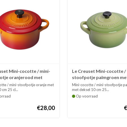
set Mini-cocotte / mini-
Le Creuset Mini-cocotte / 
otje oranjerood met
stoofpotje palmgroen me
deksel
tte / mini-stoofpotje oranje met
Mini-cocotte / mini-stoofpotje 
 cm 25 cl...
met deksel 10 cm 25...
orraad
Op voorraad
€28,00