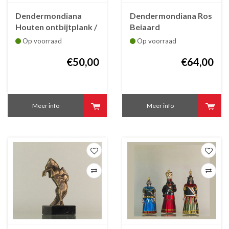
Dendermondiana
Dendermondiana Ros
Houten ontbijtplank /
Beiaard
kaasplank / snijplank
kerstornament
Op voorraad
Op voorraad
Ros Beiaard met
Gildereuzen
€50,00
€64,00
Meer info
Meer info