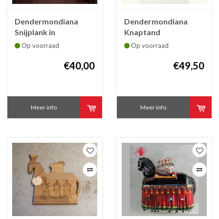
Dendermondiana
Dendermondiana
Snijplank in
Knaptand
beukenhout Ros
kerstornament
Op voorraad
Op voorraad
Beiaard met
Kerstsjaal
€40,00
€49,50
Meer info
Meer info