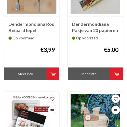
Dendermondiana Ros
Dendermondiana
Beiaard lepel
Pakje van 20 papieren
Ros Beiaardservetten
Op voorraad
Op voorraad
-2022
€3,99
€5,00
Meer info
Meer info