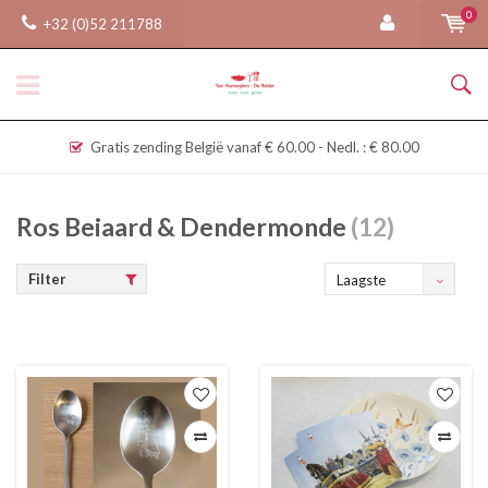
0
+32 (0)52 211788
Gratis zending België vanaf € 60.00 - Nedl. : € 80.00
Ros Beiaard & Dendermonde
(12)
Filter
Laagste
prijs