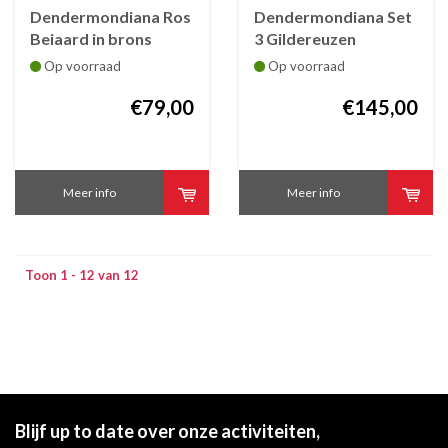
Dendermondiana Ros
Dendermondiana Set
Beiaard in brons
3 Gildereuzen
kerstornament
Op voorraad
Op voorraad
€79,00
€145,00
Meer info
Meer info
Toon 1 - 12 van 12
Blijf up to date over onze activiteiten,