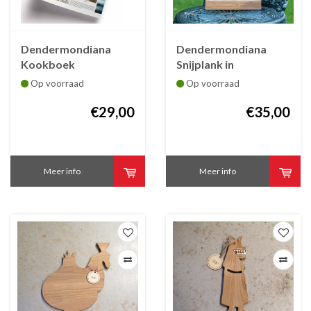
Dendermondiana
Dendermondiana
Kookboek
Snijplank in
Denderende Chefs
beukenhout Ros
Op voorraad
Op voorraad
Beiaard
€29,00
€35,00
Meer info
Meer info