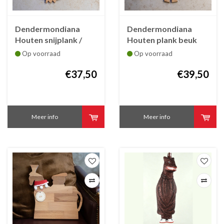
Dendermondiana
Dendermondiana
Houten snijplank /
Houten plank beuk
kaasplank /
Dendermondse
Op voorraad
Op voorraad
ontbijtplank Ros
knaptand
Balatum
€37,50
€39,50
Meer info
Meer info