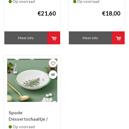
Op voorraad
Op voorraad
€21,60
€18,00
Meer info
Meer info
Spode
Dessertschaaltje /
cereal bowl
Op voorraad