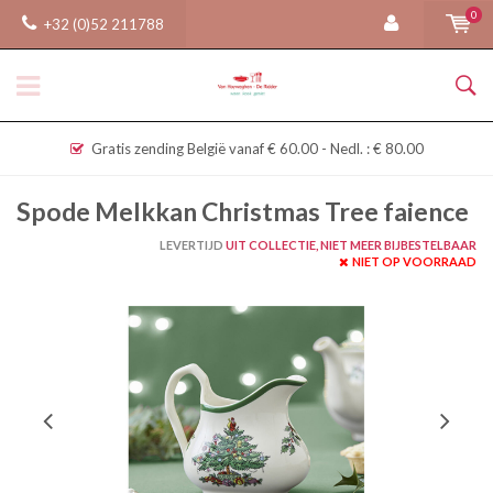
0
+32 (0)52 211788
Gratis zending België vanaf € 60.00 - Nedl. : € 80.00
Spode Melkkan Christmas Tree faience
LEVERTIJD
UIT COLLECTIE, NIET MEER BIJBESTELBAAR
NIET OP VOORRAAD