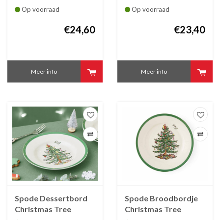
faïence 27 cm
faïence 23 cm
Op voorraad
Op voorraad
€24,60
€23,40
Meer info
Meer info
Spode Dessertbord
Spode Broodbordje
Christmas Tree
Christmas Tree
faïence 20 cm
faïence 15 cm