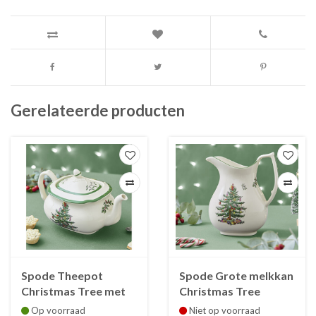
Gerelateerde producten
Spode Theepot
Spode Grote melkkan
Christmas Tree met
Christmas Tree
deksel faience 1.28 L
faience
Op voorraad
Niet op voorraad