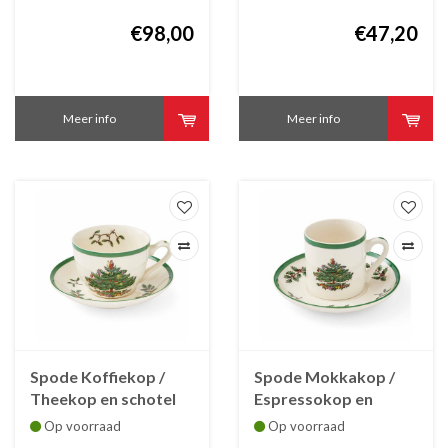
€98,00
€47,20
Meer info
Meer info
Spode Koffiekop /
Spode Mokkakop /
Theekop en schotel
Espressokop en
Christmas Tree
schotel Christmas
Op voorraad
Op voorraad
faïence
Tree faïence