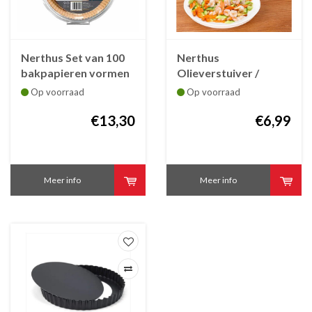
Nerthus Set van 100
Nerthus
bakpapieren vormen
Olieverstuiver /
20 cm voor in de
Oliespray glas /
Op voorraad
Op voorraad
Airfryer
roestvrij staal 125 ml
€13,30
€6,99
Meer info
Meer info