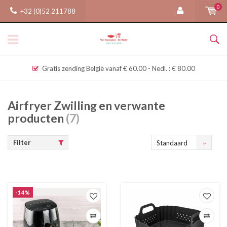
0
+32 (0)52 211788
Gratis zending België vanaf € 60.00 - Nedl. : € 80.00
Airfryer Zwilling en verwante
producten
(7)
Filter
Standaard
-14%