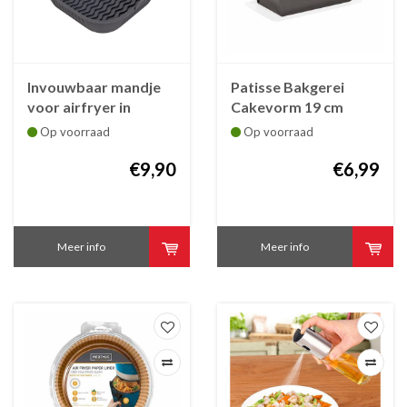
Invouwbaar mandje
Patisse Bakgerei
voor airfryer in
Cakevorm 19 cm
siliconen 21.5 x 20.5 x
antikleef Patisse -
Op voorraad
Op voorraad
8 cm
ideaal voor Airfryer
€9,90
€6,99
Meer info
Meer info