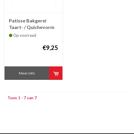
Patisse Bakgerei
Taart- / Quichevorm
met losse bodem 20
Op voorraad
cm antikleef - voor
airfryer
€9,25
Meer info
Toon 1 - 7 van 7