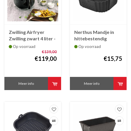
Zwilling Airfryer
Nerthus Mandje in
Zwilling zwart 4 liter -
hittebestendig
1400 watt
siliconen voor in de
Op voorraad
Op voorraad
airfryer
€139,00
€119,00
€15,75
Meer info
Meer info