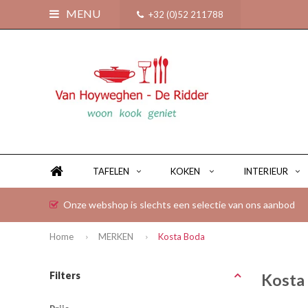
MENU
+32 (0)52 211788
TAFELEN
KOKEN
INTERIEUR
Onze webshop is slechts een selectie van ons aanbod
Home
MERKEN
Kosta Boda
Filters
Kosta