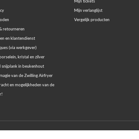
Mijn tickets
icy
Mijn verlanglijst
hoden
Vergelijk producten
& retourneren
en en klantendienst
ues (via werkgever)
porselein, kristal en zilver
 snijplank in beukenhout
agie van de Zwilling Airfryer
racht en mogelijkheden van de
r!