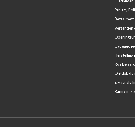
Disclaimer
Privacy Pol
Betaalmet
Verzenden 
Openingsur
Cadeaucheq
Herstelling 
Ros Beiaard
Ontdek de m
Ervaar de k
Bamix mixe
© Copyright 2026 - Powered by
Lightspeed
- Theme by
DMWS.nl
|