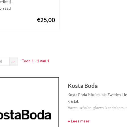
rlichtj...
orraad
€25,00
Toon 1 - 1 van 1
4
Kosta Boda
Kosta Boda is kristal uit Zweden. H
kristal.
Vazen, schalen, glazen, kandelaars, the
Lees meer