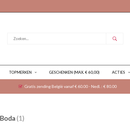
TOPMERKEN
GESCHENKEN (MAX. € 60,00)
ACTIES
Gratis zending België vanaf € 60.00 - Nedl. : € 80.00
 Boda
(1)