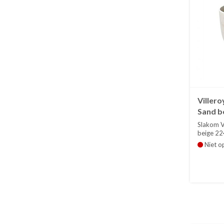
Viller
Sand be
Slakom V
beige 224
Niet o