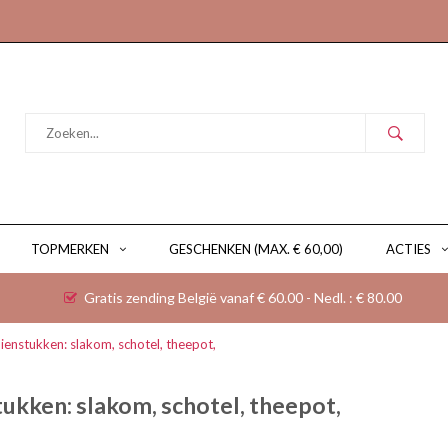
TOPMERKEN
GESCHENKEN (MAX. € 60,00)
ACTIES
Gratis zending België vanaf € 60.00 - Nedl. : € 80.00
ienstukken: slakom, schotel, theepot,
ukken: slakom, schotel, theepot,