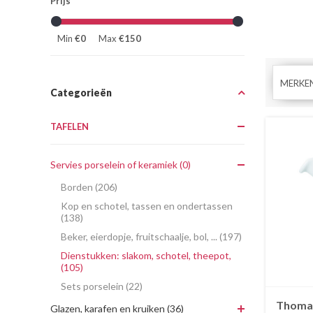
Prijs
Min
€0
Max
€150
MERKE
Categorieën
TAFELEN
Servies porselein of keramiek (0)
Borden (206)
Kop en schotel, tassen en ondertassen
(138)
Beker, eierdopje, fruitschaalje, bol, ... (197)
Dienstukken: slakom, schotel, theepot,
(105)
Sets porselein (22)
Thomas
Glazen, karafen en kruiken (36)