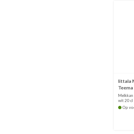
Iittal
Teema w
Melkkan 
wit 20 cl
Op vo