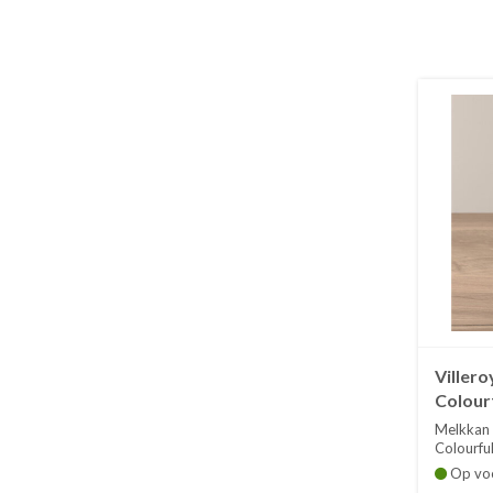
Viller
Colourf
Melkkan 
Colourful
Op vo