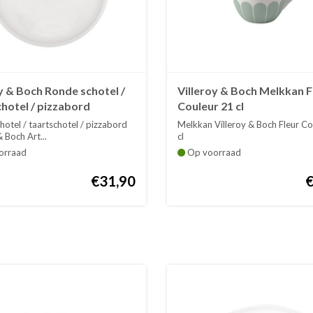
y & Boch Ronde schotel /
Villeroy & Boch Melkkan F
hotel / pizzabord
Couleur 21 cl
no Original 32 cm
otel / taartschotel / pizzabord
Melkkan Villeroy & Boch Fleur Co
& Boch Art...
cl
Een mooi servie...
orraad
Op voorraad
€31,90