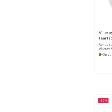
Villero
taartsc
Artesa
Ronde sch
Villeroy 
Op vo
-30%