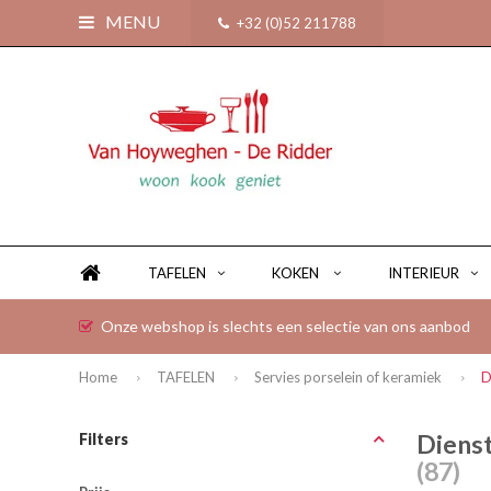
MENU
+32 (0)52 211788
TAFELEN
KOKEN
INTERIEUR
Onze webshop is slechts een selectie van ons aanbod
Home
TAFELEN
Servies porselein of keramiek
D
Dienst
Filters
(87)