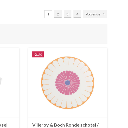
1
2
3
4
Volgende
-21%
ksel
Villeroy & Boch Ronde schotel /