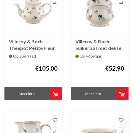
Villeroy & Boch
Villeroy & Boch
Theepot Petite Fleur
Suikerpot met deksel
Petite Fleur
Op voorraad
Op voorraad
€105,00
€52,90
Meer info
Meer info