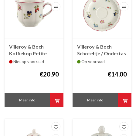
Villeroy & Boch
Villeroy & Boch
Koffiekop Petite
Schoteltje / Ondertas
Fleur
voor koffiekop of
Niet op voorraad
Op voorraad
theekop Petite Fleur
€20,90
€14,00
Meer info
Meer info