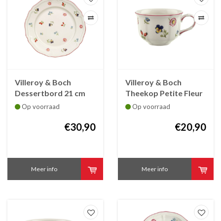
Villeroy & Boch
Villeroy & Boch
Dessertbord 21 cm
Theekop Petite Fleur
Petite Fleur
Op voorraad
Op voorraad
€30,90
€20,90
Meer info
Meer info