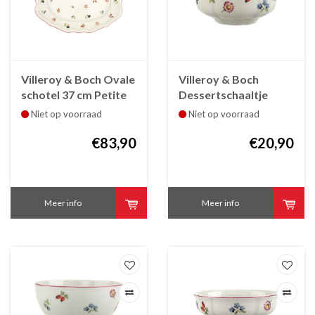
Villeroy & Boch Ovale
Villeroy & Boch
schotel 37 cm Petite
Dessertschaaltje
Fleur
Petite Fleur 117 mm
Niet op voorraad
Niet op voorraad
€83,90
€20,90
Meer info
Meer info