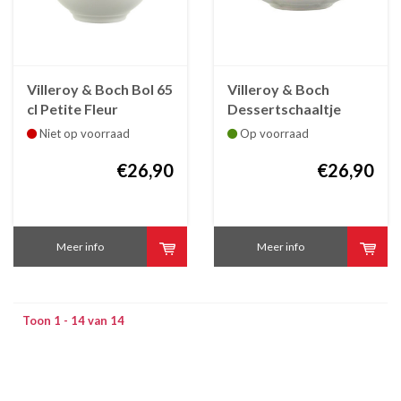
Villeroy & Boch Bol 65
Villeroy & Boch
cl Petite Fleur
Dessertschaaltje
Petite Fleur 148 mm
Niet op voorraad
Op voorraad
€26,90
€26,90
Meer info
Meer info
Toon 1 - 14 van 14