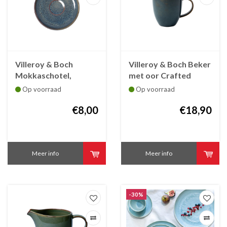
Villeroy & Boch
Villeroy & Boch Beker
Mokkaschotel,
met oor Crafted
schoteltje of
Breeze 36 cl
Op voorraad
Op voorraad
ondertas voor
mokkakop
€8,00
€18,90
espressokop Crafted
Breeze
Meer info
Meer info
-30%