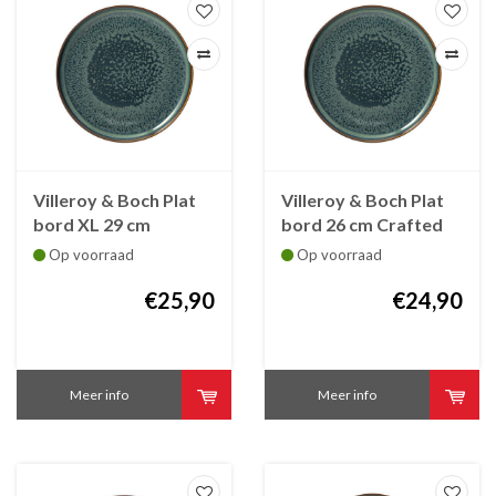
Villeroy & Boch Plat
Villeroy & Boch Plat
bord XL 29 cm
bord 26 cm Crafted
Crafted Breeze
Breeze
Op voorraad
Op voorraad
€25,90
€24,90
Meer info
Meer info