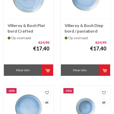
Villeroy & Boch Plat
Villeroy & Boch Diep
bord Crafted
bord / pastabord
Blueberry 26 cm
Crafted Blueberry
Op voorraad
Op voorraad
21.5 cm
€24,90
€24,90
€17,40
€17,40
Meer info
Meer info
-30%
-30%