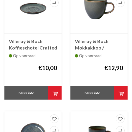
Villeroy & Boch
Villeroy & Boch
Koffieschotel Crafted
Mokkakkop /
Breeze 15 cm
Espressokop Crafted
Op voorraad
Op voorraad
Breeze 6 cl
€10,00
€12,90
Meer info
Meer info