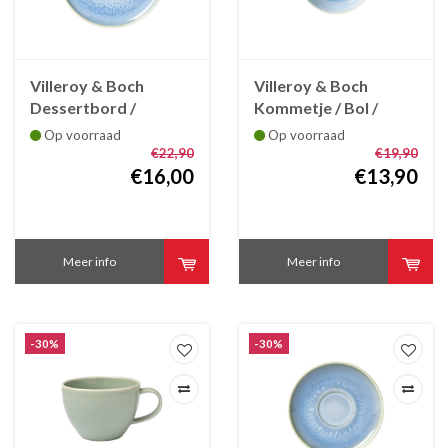
Villeroy & Boch
Villeroy & Boch
Dessertbord /
Kommetje / Bol /
Ontbijtbord Crafted
Soepbowl Crafted
Op voorraad
Op voorraad
Blueberry 21 cm
Blueberry
€22,90
€19,90
€16,00
€13,90
Meer info
Meer info
-30%
-30%