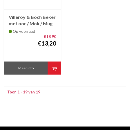
Villeroy & Boch Beker
met oor / Mok / Mug
Crafted Blueberry
Op voorraad
€18,90
€13,20
Meer info
Toon 1 - 19 van 19