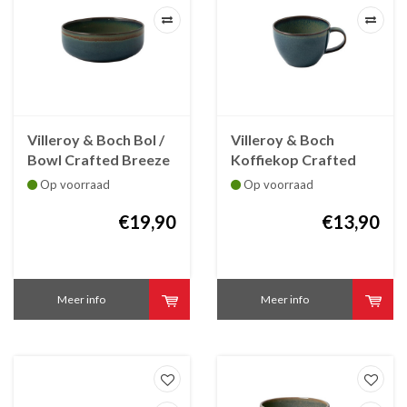
Villeroy & Boch Bol /
Villeroy & Boch
Bowl Crafted Breeze
Koffiekop Crafted
16 cm - 78 cl
Breeze 25 cl
Op voorraad
Op voorraad
€19,90
€13,90
Meer info
Meer info