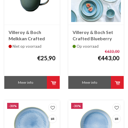
Villeroy & Boch
Villeroy & Boch Set
Melkkan Crafted
Crafted Blueberry
Breeze 20 cl
voor 6 personen
Niet op voorraad
Op voorraad
€633,00
€25,90
€443,00
Meer info
Meer info
-30%
-30%