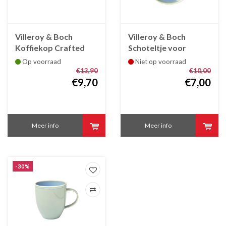
Villeroy & Boch
Villeroy & Boch
Koffiekop Crafted
Schoteltje voor
Blueberry 25 cl
koffiekop / Ondertas
Op voorraad
Niet op voorraad
Crafted Blueberry
€13,90
€10,00
€9,70
€7,00
Meer info
Meer info
-30%