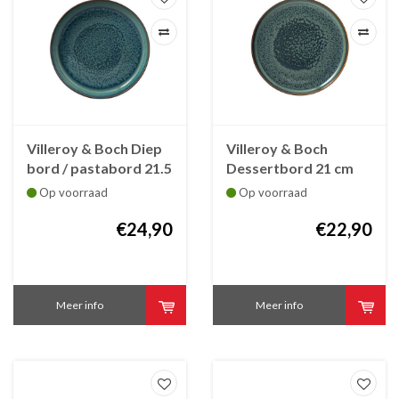
Villeroy & Boch Diep
Villeroy & Boch
bord / pastabord 21.5
Dessertbord 21 cm
cm Crafted Breeze
Crafted Breeze
Op voorraad
Op voorraad
€24,90
€22,90
Meer info
Meer info