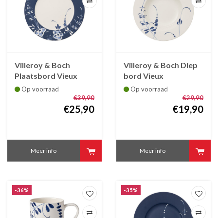
Villeroy & Boch
Villeroy & Boch Diep
Plaatsbord Vieux
bord Vieux
Luxembourg Brindille
Luxembourg Brindille
Op voorraad
Op voorraad
blauw, 30 cm
23 cm
€39,90
€29,90
€25,90
€19,90
Meer info
Meer info
-36%
-35%