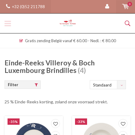
0
+32 (0)52 211788
Gratis zending België vanaf € 60.00 - Nedl. : € 80.00
Einde-Reeks Villeroy & Boch
Luxembourg Brindilles
(4)
Filter
Standaard
25 % Einde-Reeks korting, zoland onze voorraad strekt.
-35%
-33%