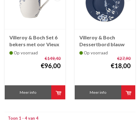
Villeroy & Boch Set 6
Villeroy & Boch
bekers met oor Vieux
Dessertbord blauw
Luxembourg Brindille,
Vieux Luxembourg
Op voorraad
Op voorraad
34 cl
Brindille, 21 cm
€149,40
€27,90
€96,00
€18,00
Meer info
Meer info
Toon 1 - 4 van 4