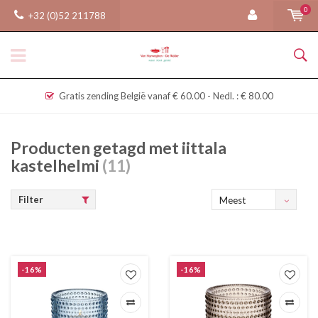
0
+32 (0)52 211788
Gratis zending België vanaf € 60.00 - Nedl. : € 80.00
Producten getagd met iittala
kastelhelmi
(11)
Filter
Meest
bekeken
-16%
-16%