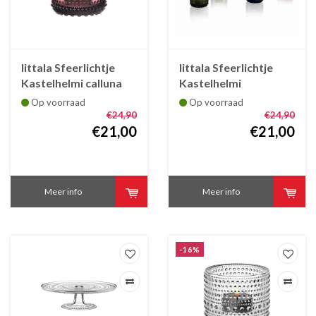
Iittala Sfeerlichtje
Iittala Sfeerlichtje
Kastelhelmi calluna
Kastelhelmi
roze mauve 64 mm
appelgroen
Op voorraad
Op voorraad
€24,90
€24,90
€21,00
€21,00
Meer info
Meer info
-16%