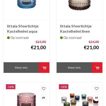
Iittala Sfeerlichtje
Iittala Sfeerlichtje
Kastelhelmi aqua
Kastelhelmi linen
blauw 64 mm
Op voorraad
Op voorraad
€24,90
€24,90
€21,00
€21,00
Meer info
Meer info
-16%
-16%