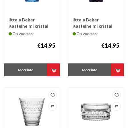
Iittala Beker
Iittala Beker
Kastelhelmi kristal
Kastelhelmi kristal
aqua blauw 30 cl
donkergrijs 30 cl
Op voorraad
Op voorraad
€14,95
€14,95
Meer info
Meer info