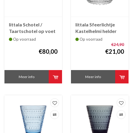
Iittala Schotel /
Iittala Sfeerlichtje
Taartschotel op voet
Kastelhelmi helder
kristal Kastelhelmi
Op voorraad
Op voorraad
315 mm
€24,90
€80,00
€21,00
Meer info
Meer info