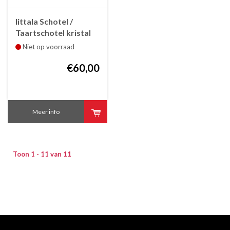
Iittala Schotel /
Taartschotel kristal
Kastelhelmi 315 mm
Niet op voorraad
€60,00
Meer info
Toon 1 - 11 van 11