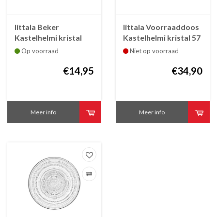
Iittala Beker
Iittala Voorraaddoos
Kastelhelmi kristal
Kastelhelmi kristal 57
helder 30 cl
mm hoog
Op voorraad
Niet op voorraad
€14,95
€34,90
Meer info
Meer info