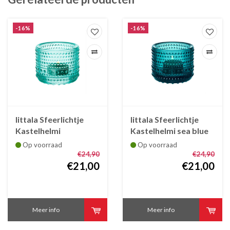
-16%
-16%
Iittala Sfeerlichtje
Iittala Sfeerlichtje
Kastelhelmi
Kastelhelmi sea blue
watergreen
Op voorraad
Op voorraad
€24,90
€24,90
€21,00
€21,00
Meer info
Meer info