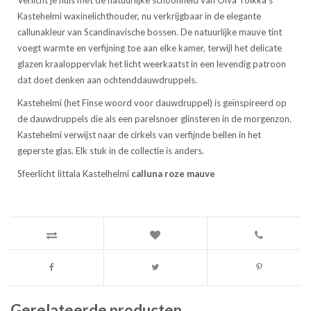
Verlicht je huis met de natuurlijke schoonheid van Oiva Toikka's
Kastehelmi waxinelichthouder, nu verkrijgbaar in de elegante
callunakleur van Scandinavische bossen. De natuurlijke mauve tint
voegt warmte en verfijning toe aan elke kamer, terwijl het delicate
glazen kraaloppervlak het licht weerkaatst in een levendig patroon
dat doet denken aan ochtenddauwdruppels.
Kastehelmi (het Finse woord voor dauwdruppel) is geïnspireerd op
de dauwdruppels die als een parelsnoer glinsteren in de morgenzon.
Kastehelmi verwijst naar de cirkels van verfijnde bellen in het
geperste glas. Elk stuk in de collectie is anders.
Sfeerlicht Iittala Kastelhelmi
calluna roze mauve
Gerelateerde producten