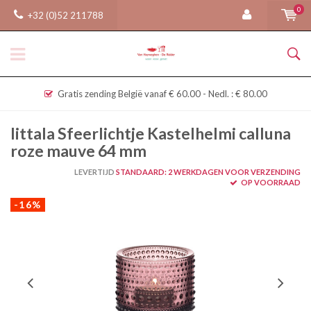
0
+32 (0)52 211788
Gratis zending België vanaf € 60.00 - Nedl. : € 80.00
Iittala Sfeerlichtje Kastelhelmi calluna
roze mauve 64 mm
LEVERTIJD
STANDAARD: 2 WERKDAGEN VOOR VERZENDING
OP VOORRAAD
-16%