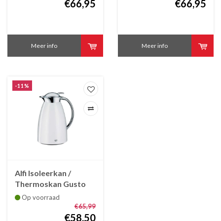
€66,95
€66,95
Meer info
Meer info
-11%
Alfi Isoleerkan /
Thermoskan Gusto
alpenwit 0.65 L
Op voorraad
€65,99
€58,50