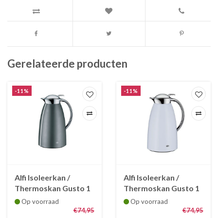
Gerelateerde producten
-11%
-11%
Alfi Isoleerkan /
Alfi Isoleerkan /
Thermoskan Gusto 1
Thermoskan Gusto 1
L Space grijs
L cocowit
Op voorraad
Op voorraad
€74,95
€74,95