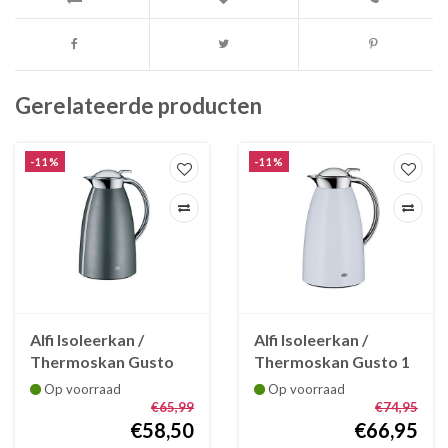
Gerelateerde producten
-11%
-11%
Alfi Isoleerkan /
Alfi Isoleerkan /
Thermoskan Gusto
Thermoskan Gusto 1
65 cl Space grijs
L cocowit
Op voorraad
Op voorraad
€65,99
€74,95
€58,50
€66,95