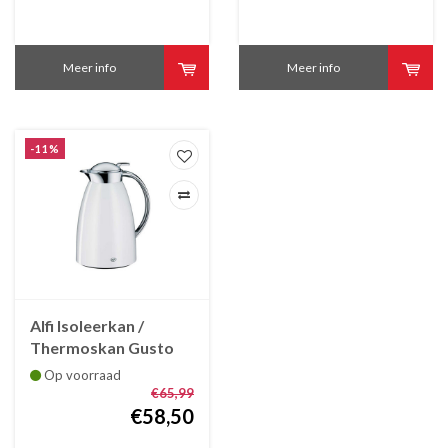
Meer info
Meer info
-11%
Alfi Isoleerkan /
Thermoskan Gusto
alpenwit 0.65 L
Op voorraad
€65,99
€58,50