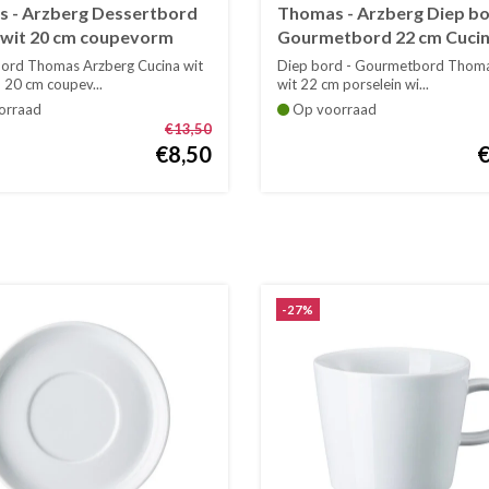
 - Arzberg Dessertbord
Thomas - Arzberg Diep bo
 wit 20 cm coupevorm
Gourmetbord 22 cm Cuci
porselein wit
ord Thomas Arzberg Cucina wit
Diep bord - Gourmetbord Thoma
 20 cm coupev...
wit 22 cm porselein wi...
orraad
Op voorraad
€13,50
€8,50
-27%