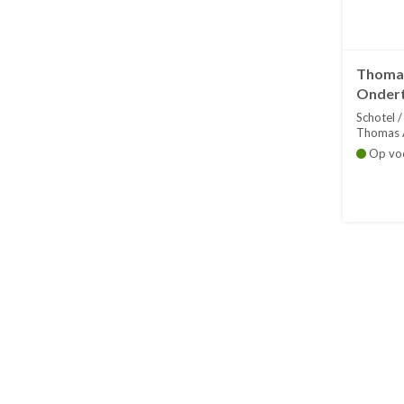
Thomas
Ondert
wit
Schotel 
Thomas A
Op vo