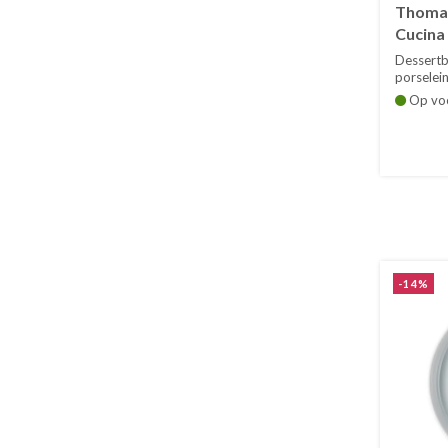
Thomas
Cucina
Dessertb
porselein
Op vo
-14%