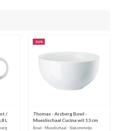
-36%
ot /
Thomas - Arzberg Bowl -
,8 L
Mueslischaal Cucina wit 13 cm
berg
Bowl - Mueslischaal - Slakommetje