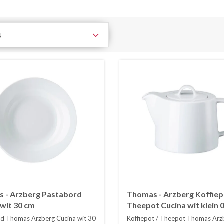
N
 - Arzberg Pastabord
Thomas - Arzberg Koffiep
 wit 30 cm
Theepot Cucina wit klein 0
d Thomas Arzberg Cucina wit 30
Koffiepot / Theepot Thomas Arz