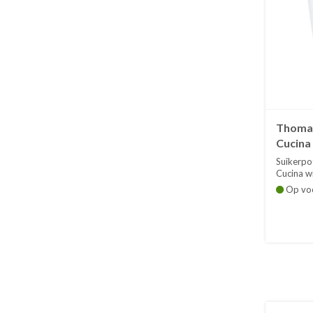
Thomas
Cucina 
Suikerpo
Cucina wit
Op vo