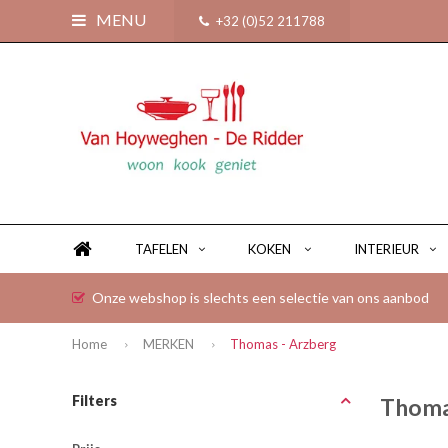
MENU
+32 (0)52 211788
TAFELEN
KOKEN
INTERIEUR
Onze webshop is slechts een selectie van ons aanbod
Home
MERKEN
Thomas - Arzberg
Filters
Thoma