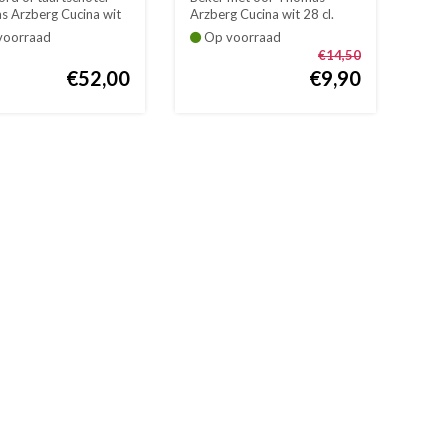
1 cm
 Arzberg Cucina wit
Arzberg Cucina wit 28 cl.
Hoogte: 9,4 ...
oorraad
Op voorraad
€14,50
€52,00
€9,90