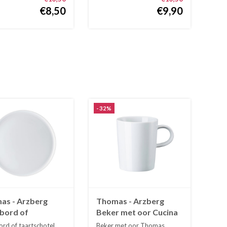
€8,50
€9,90
-32%
as - Arzberg
Thomas - Arzberg
bord of
Beker met oor Cucina
schotel Cucina
wit 28 cl
ord of taartschotel
Beker met oor Thomas