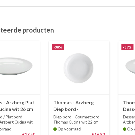
teerde producten
-38%
-37%
 - Arzberg Plat
Thomas - Arzberg
Thom
ucina wit 26 cm
Diep bord -
Dess
vorm
Gourmetbord 22 cm
wit 
d / Plat bord
Diep bord - Gourmetbord
Desse
Cucina porselein wit
rzberg Cucina wit.
Thomas Cucina wit 22 cm
Arzber
m....
porselein wi...
20 cm 
orraad
Op voorraad
Op v
€17,50
€16,90