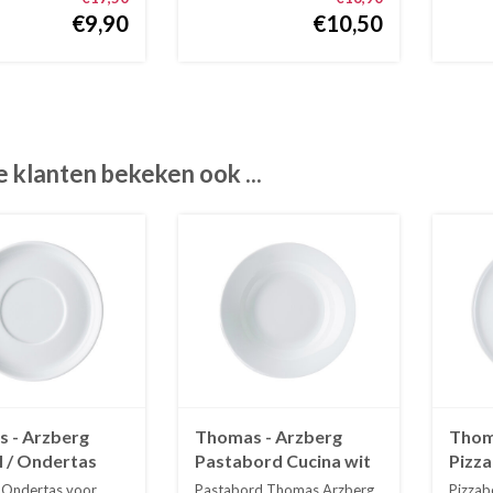
€9,90
€10,50
 klanten bekeken ook ...
 - Arzberg
Thomas - Arzberg
Thom
l / Ondertas
Pastabord Cucina wit
Pizza
offiekop Cucina
30 cm
taart
/ Ondertas voor
Pastabord Thomas Arzberg
Pizzab