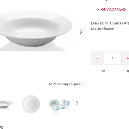
OP VOORRAAD
Diep bord Thomas Arzb
platte vleugel.
-
+
Afbeelding vergroten
ng