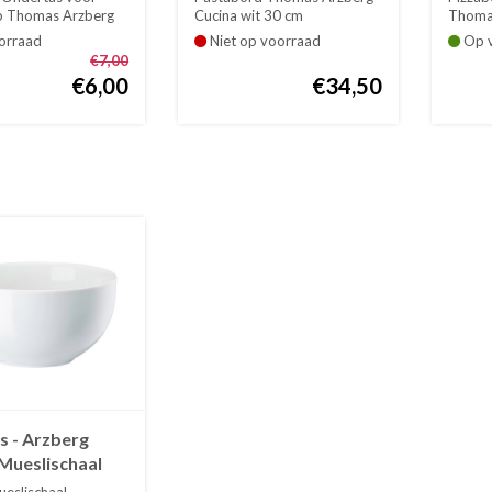
wit 3
p Thomas Arzberg
Cucina wit 30 cm
Thomas
it
31 cm
orraad
Niet op voorraad
Op v
€7,00
€6,00
€34,50
 - Arzberg
 Mueslischaal
 wit 13 cm