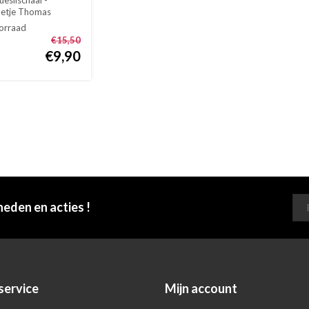
eslischaal -
etje Thomas
ucina wit...
orraad
€15,50
€9,90
heden en acties !
service
Mijn account