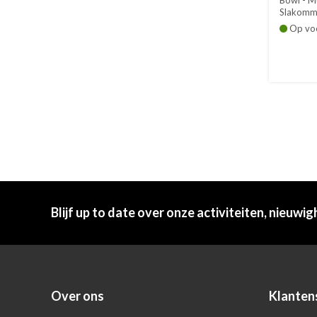
Bowl - Mu
Slakomm
Arzberg C
Op vo
Blijf up to date over onze activiteiten, nieuwig
Over ons
Klanten