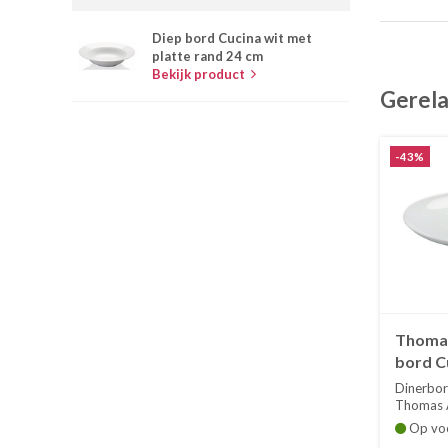
Diep bord Cucina wit met
platte rand 24 cm
Bekijk product
Gerela
-43%
Thomas
bord C
coupe
Dinerbor
Thomas A
Coupevor
Op vo