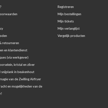
?
Registreren
voorwaarden
Mijn bestellingen
Mijn tickets
icy
Mijn verlanglijst
hoden
Vergelijk producten
& retourneren
en en klantendienst
ues (via werkgever)
porselein, kristal en zilver
 snijplank in beukenhout
agie van de Zwilling Airfryer
racht en mogelijkheden van de
r!