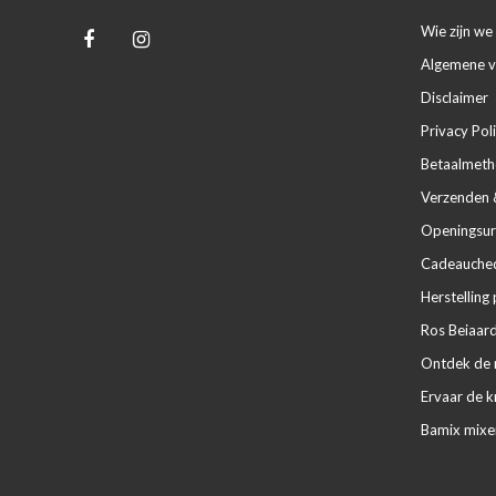
Wie zijn we 
Algemene 
Disclaimer
Privacy Pol
Betaalmet
Verzenden 
Openingsur
Cadeaucheq
Herstelling 
Ros Beiaard
Ontdek de m
Ervaar de k
Bamix mixe