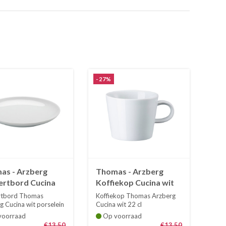
-27%
as - Arzberg
Thomas - Arzberg
ertbord Cucina
Koffiekop Cucina wit
20 cm coupevorm
22 cl
rtbord Thomas
Koffiekop Thomas Arzberg
g Cucina wit porselein
Cucina wit 22 cl
coupev...
oorraad
Op voorraad
€13,50
€13,50