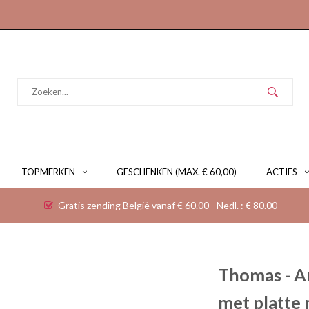
TOPMERKEN
GESCHENKEN (MAX. € 60,00)
ACTIES
Gratis zending België vanaf € 60.00 - Nedl. : € 80.00
Thomas - A
met platte