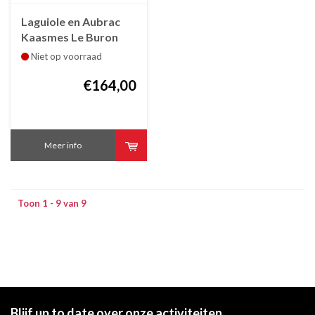
Laguiole en Aubrac
Kaasmes Le Buron
Laguiole en Aubrac
Niet op voorraad
ebbenhout
€164,00
Meer info
Toon 1 - 9 van 9
Blijf up to date over onze activiteiten,