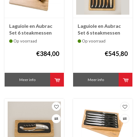
Laguiole en Aubrac
Laguiole en Aubrac
Set 6 steakmessen
Set 6 steakmessen
Quotidien bois mixte
Laguiole en Aubrac
Op voorraad
Op voorraad
- diverse houtsoorten
Bois de France Franse
€384,00
houtsoorten
€545,80
Meer info
Meer info