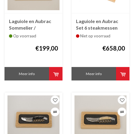
Laguiole en Aubrac
Laguiole en Aubrac
Sommelier /
Set 6 steakmessen
kurkentrekker
Laguiole pointe de
Op voorraad
Niet op voorraad
Laguiole olijfhout
corne - zwarte hoorn
€199,00
€658,00
Meer info
Meer info