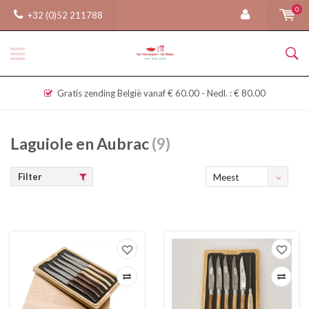
0
+32 (0)52 211788
Gratis zending België vanaf € 60.00 - Nedl. : € 80.00
Laguiole en Aubrac
(9)
Filter
Meest
bekeken