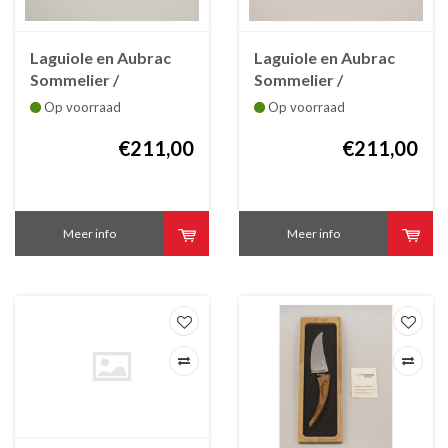
Laguiole en Aubrac
Laguiole en Aubrac
Sommelier /
Sommelier /
kurkentrekker
kurkentrekker
Op voorraad
Op voorraad
Laguiole hoorn
Laguiole hoorn
waterbuffel
€211,00
€211,00
Meer info
Meer info