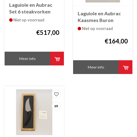
Laguiole en Aubrac
Set 6 steakvorken
Laguiole en Aubrac
Laguiole Franse
Kaasmes Buron
Niet op voorraad
houtsoorten
Laguiole olijfhout
Niet op voorraad
€517,00
€164,00
Meer info
Meer info