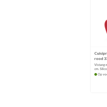
Cuisipr
rood 3
Vistang 
cm. Silico
Op vo