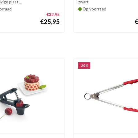
vige plaat ...
zwart
orraad
Op voorraad
€32,95
€25,95
-20%