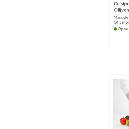
Cuisipr
Olijve
Manuele 
Olijvenon
Op vo