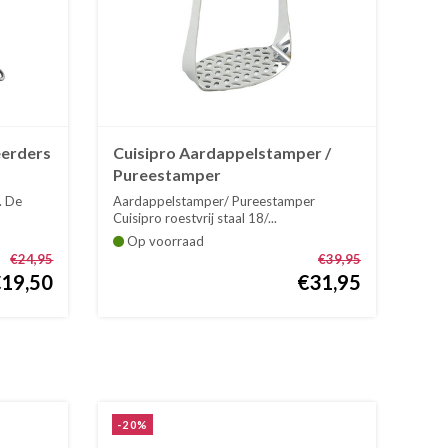
eerders
Cuisipro Aardappelstamper /
Pureestamper
. De
Aardappelstamper/ Pureestamper
Cuisipro roestvrij staal 18/...
Op voorraad
€24,95
€39,95
€19,50
€31,95
-20%