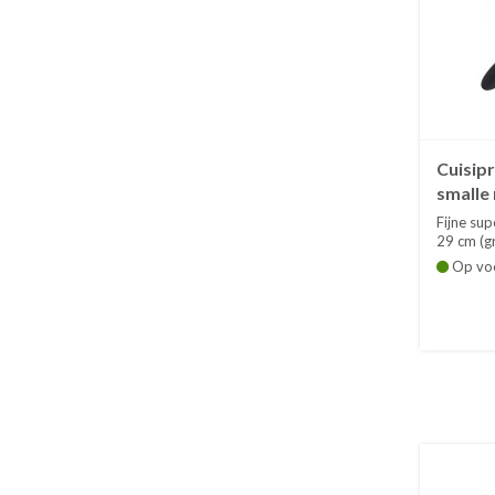
Cuisip
smalle
Fijne sup
29 cm (g
Op vo