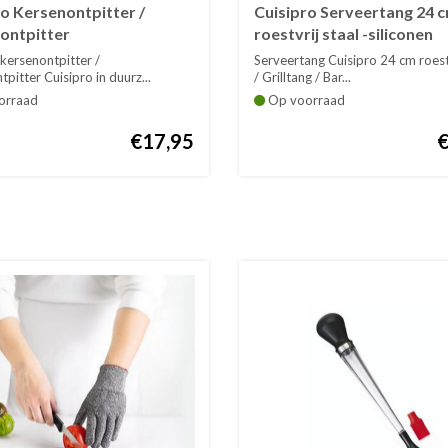
o Kersenontpitter /
Cuisipro Serveertang 24 
nontpitter
roestvrij staal -siliconen
kersenontpitter /
Serveertang Cuisipro 24 cm roestv
tpitter Cuisipro in duurz...
/ Grilltang / Bar...
orraad
Op voorraad
€17,95