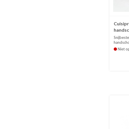
Cuisip
hands
Snijbest
handscho
Niet o