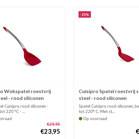
-20%
ro Wokspatel roestvrij
Cuisipro Spatel roestvrij s
teel - rood siliconen
steel - rood siliconen
l Cuisipro rood siliconen -
Spatel Cuisipro rood siliconen, b
ot 220 °C - ...
tot 220° C. Met st...
orraad
Op voorraad
€29,95
€23,95