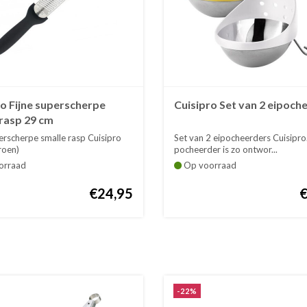
ro Fijne superscherpe
Cuisipro Set van 2 eipoch
 rasp 29 cm
erscherpe smalle rasp Cuisipro
Set van 2 eipocheerders Cuisipro
roen)
pocheerder is zo ontwor...
orraad
Op voorraad
€24,95
-22%