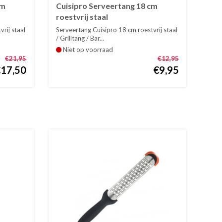
cm
Cuisipro Serveertang 18 cm
roestvrij staal
rij staal
Serveertang Cuisipro 18 cm roestvrij staal
/ Grilltang / Bar...
Niet op voorraad
€21,95
€12,95
€17,50
€9,95