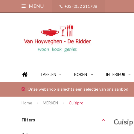
MENU
+32 (0)52 211788
TAFELEN
KOKEN
INTERIEUR
Onze webshop is slechts een selectie van ons aanbod
Home
MERKEN
Cuisipro
Filters
Cuisi