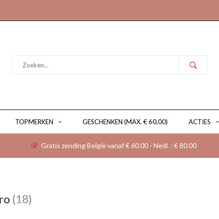
TOPMERKEN
GESCHENKEN (MAX. € 60,00)
ACTIES
Gratis zending België vanaf € 60.00 - Nedl. : € 80.00
pro
(18)