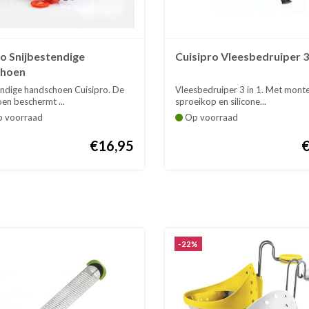
ro Snijbestendige
Cuisipro Vleesbedruiper 3 
choen
endige handschoen Cuisipro. De
Vleesbedruiper 3 in 1. Met mont
en beschermt ...
sproeikop en silicone...
p voorraad
Op voorraad
€16,95
-22%