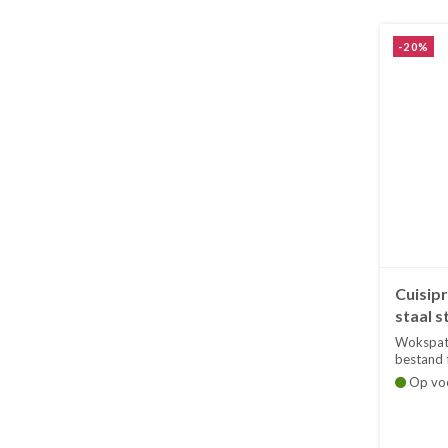
-20%
Cuisip
staal s
Wokspate
bestand t
Op vo