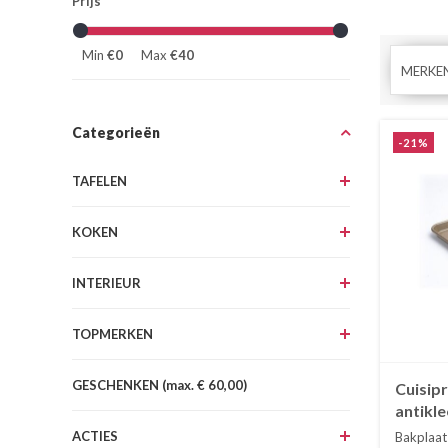
Prijs
Min
€0
Max
€40
MERKE
Categorieën
-21%
TAFELEN
KOKEN
INTERIEUR
TOPMERKEN
GESCHENKEN (max. € 60,00)
Cuisipr
antikle
ACTIES
Bakplaat