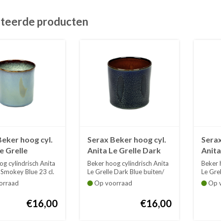
teerde producten
eker hoog cyl.
Serax Beker hoog cyl.
Serax
e Grelle
Anita Le Grelle Dark
Anita
 Blue 23 cl
Blue / Rust 23 cl
Blue 
g cylindrisch Anita
Beker hoog cylindrisch Anita
Beker 
107
B5116108
cl B
 Smokey Blue 23 cl.
Le Grelle Dark Blue buiten/
Le Grel
Rus...
S...
orraad
Op voorraad
Op v
€16,00
€16,00