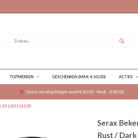
TOPMERKEN
GESCHENKEN (MAX. € 60,00)
ACTIES
Gratis zending België vanaf € 60.00 - Nedl. : € 80.00
lue 23 cl B5116109
Serax Beker
Rust / Dark