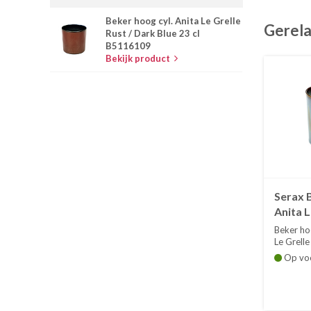
Beker hoog cyl. Anita Le Grelle
Gerela
Rust / Dark Blue 23 cl
B5116109
Bekijk product
Serax B
Anita L
Smokey
Beker hoo
B5116
Le Grelle
Di...
Op vo