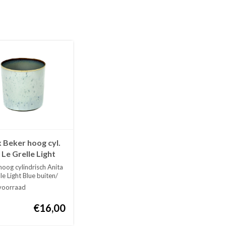
 Beker hoog cyl.
 Le Grelle Light
/ Smokey Blue 23
hoog cylindrisch Anita
5116110
le Light Blue buiten/
oorraad
€16,00