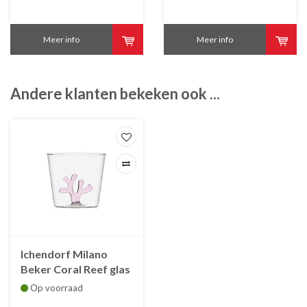
Meer info
Meer info
Andere klanten bekeken ook ...
Ichendorf Milano
Beker Coral Reef glas
35 cl coral roze
Op voorraad