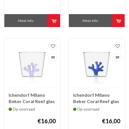
Meer info
Meer info
Ichendorf Milano
Ichendorf Milano
Beker Coral Reef glas
Beker Coral Reef glas
35 cl coral lila
35 cl coral blauw
Op voorraad
Op voorraad
€16,00
€16,00