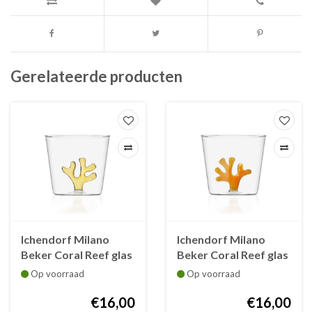
Gerelateerde producten
Ichendorf Milano
Ichendorf Milano
Beker Coral Reef glas
Beker Coral Reef glas
35 cl coral geel
35 cl coral oranje
Op voorraad
Op voorraad
€16,00
€16,00