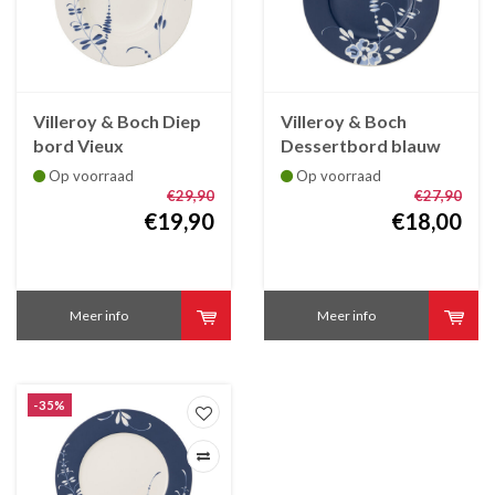
Villeroy & Boch Diep
Villeroy & Boch
bord Vieux
Dessertbord blauw
Luxembourg Brindille
Vieux Luxembourg
Op voorraad
Op voorraad
23 cm
Brindille, 21 cm
€29,90
€27,90
€19,90
€18,00
Meer info
Meer info
-35%