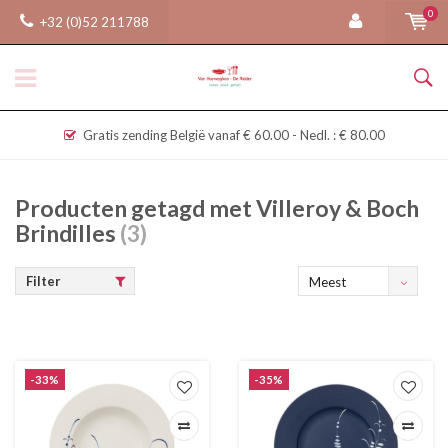
0
+32 (0)52 211788
Gratis zending België vanaf € 60.00 - Nedl. : € 80.00
Producten getagd met Villeroy & Boch
Brindilles
(3)
Filter
Meest
bekeken
-33%
-35%