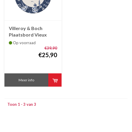
Villeroy & Boch
Plaatsbord Vieux
Luxembourg Brindille
Op voorraad
blauw, 30 cm
€39,90
€25,90
Meer info
Toon 1 - 3 van 3