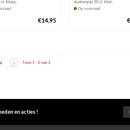
l. Iittala...
donkergrijs 30 cl. Iittal...
orraad
Op voorraad
€14,95
Toon 1 - 3 van 3
4
heden en acties !