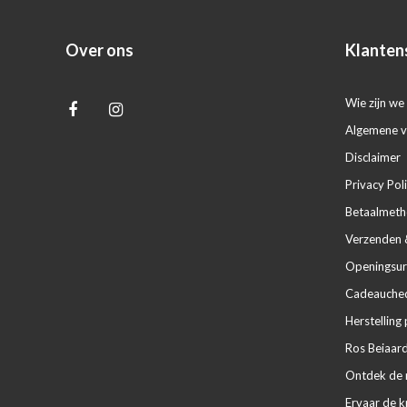
Over ons
Klanten
Wie zijn we 
Algemene 
Disclaimer
Privacy Pol
Betaalmet
Verzenden 
Openingsur
Cadeaucheq
Herstelling 
Ros Beiaard
Ontdek de m
Ervaar de k