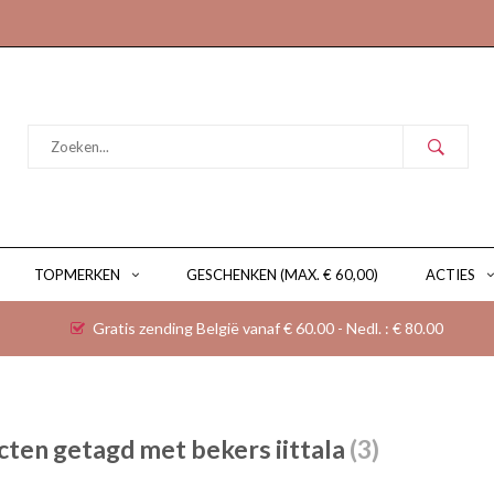
TOPMERKEN
GESCHENKEN (MAX. € 60,00)
ACTIES
Gratis zending België vanaf € 60.00 - Nedl. : € 80.00
ten getagd met bekers iittala
(3)