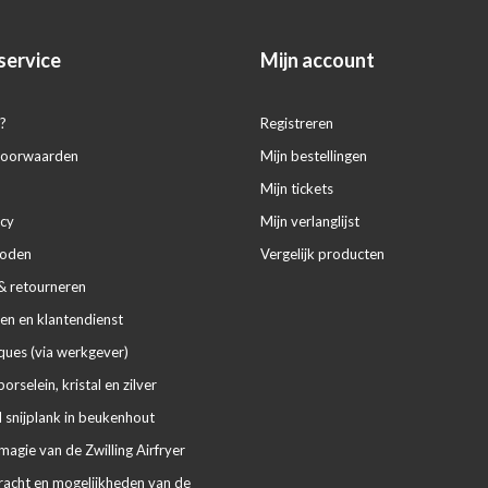
service
Mijn account
?
Registreren
voorwaarden
Mijn bestellingen
Mijn tickets
icy
Mijn verlanglijst
hoden
Vergelijk producten
& retourneren
en en klantendienst
ues (via werkgever)
porselein, kristal en zilver
 snijplank in beukenhout
agie van de Zwilling Airfryer
racht en mogelijkheden van de