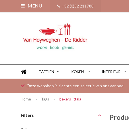
MENU
+32 (0)52 211788
TAFELEN
KOKEN
INTERIEUR
Onze webshop is slechts een selectie van ons aanbod
Home
Tags
bekers iittala
Filters
Produc