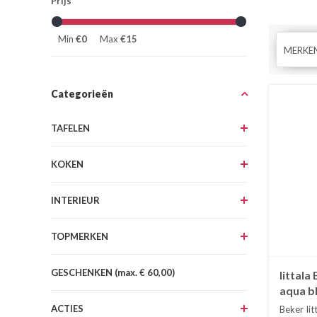
Prijs
Min
€0
Max
€15
MERKE
Categorieën
TAFELEN
KOKEN
INTERIEUR
TOPMERKEN
GESCHENKEN (max. € 60,00)
Iittala
aqua bl
ACTIES
Beker Iit