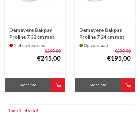
Demeyere Bakpan
Demeyere Bakpan
Proline 7 32 cm met
Proline 7 24 cm met
steel en tegengreep
steel
Niet op voorraad
Op voorraad
€299,00
€239,00
€245,00
€195,00
Meer info
Meer info
Toon 1 - 4 van 4