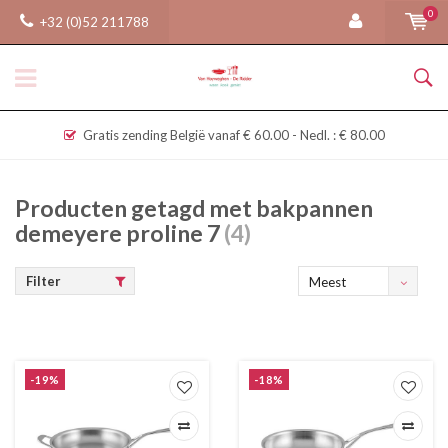
0
+32 (0)52 211788
Gratis zending België vanaf € 60.00 - Nedl. : € 80.00
Producten getagd met bakpannen
demeyere proline 7
(4)
Filter
Meest
bekeken
-19%
-18%