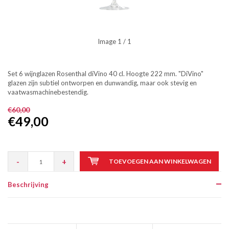
Image
1
/ 1
Set 6 wijnglazen Rosenthal diVino 40 cl. Hoogte 222 mm. "DiVino"
glazen zijn subtiel ontworpen en dunwandig, maar ook stevig en
vaatwasmachinebestendig.
€60,00
€49,00
-
+
TOEVOEGEN AAN WINKELWAGEN
Beschrijving