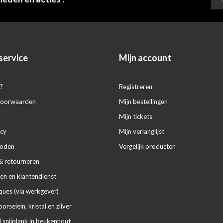
service
Mijn account
?
Registreren
voorwaarden
Mijn bestellingen
Mijn tickets
icy
Mijn verlanglijst
hoden
Vergelijk producten
& retourneren
en en klantendienst
ues (via werkgever)
porselein, kristal en zilver
 snijplank in beukenhout