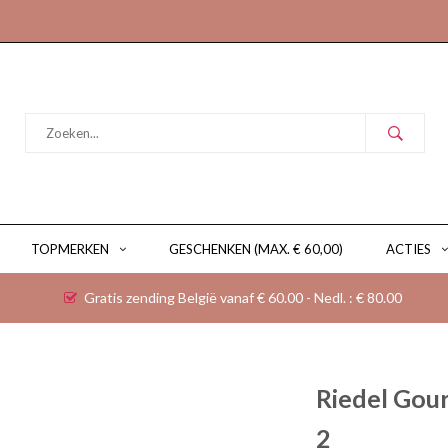
TOPMERKEN
GESCHENKEN (MAX. € 60,00)
ACTIES
Gratis zending België vanaf € 60.00 - Nedl. : € 80.00
Riedel Gour
2