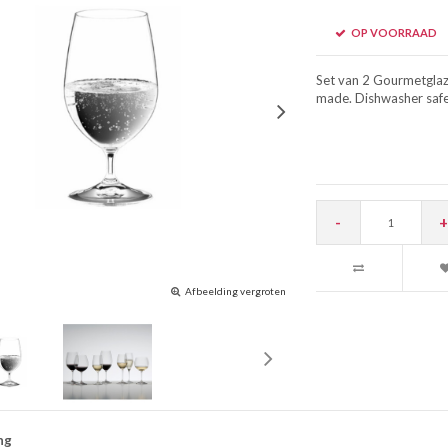
OP VOORRAAD
Set van 2 Gourmetglaze
made. Dishwasher safe
-
+
Afbeelding vergroten
ng