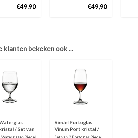
€49,90
€49,90
 klanten bekeken ook ...
 Waterglas
Riedel Portoglas
ristal / Set van
Vinum Port kristal /
Set van 2
2 Waterglazen Riedel
Set van 2 Portoglas Riedel