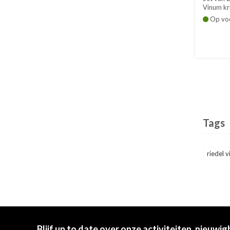
Vinum kri
Ho...
Op vo
Tags
riedel 
Blijf up to date over onze activiteiten, nieuwig