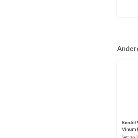
Andere
Riedel
Vinum k
2
Set van 