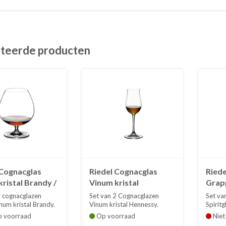
teerde producten
 Cognacglas
Riedel Cognacglas
Riede
ristal Brandy /
Vinum kristal
Grap
 2
Hennessy / Set van 2
krista
2 cognacglazen
Set van 2 Cognacglazen
Set va
num kristal Brandy.
Vinum kristal Hennessy.
Spirit
..
Hoogte 18.3 c...
kristal
p voorraad
Op voorraad
Niet