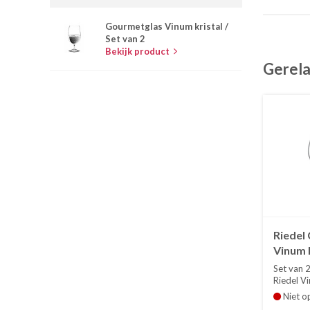
Gourmetglas Vinum kristal /
Set van 2
Bekijk product
Gerela
Riedel
Vinum k
Set van
Set van 
Riedel Vi
Hoogte 1.
Niet o