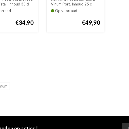
stal. Inhoud 35 cl
Vinum Port. Inhoud 25 cl
Hoogte...
orraad
Op voorraad
€34,90
€49,90
vinum
heden en acties !