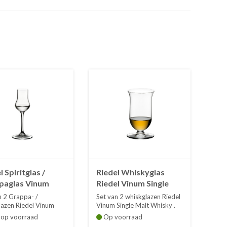
l Spiritglas /
Riedel Whiskyglas
paglas Vinum
Riedel Vinum Single
l / Set van 2
Malt Whisky / Set van
n 2 Grappa- /
Set van 2 whiskglazen Riedel
2
glazen Riedel Vinum
Vinum Single Malt Whisky .
. Hoogt...
Hoog...
 op voorraad
Op voorraad