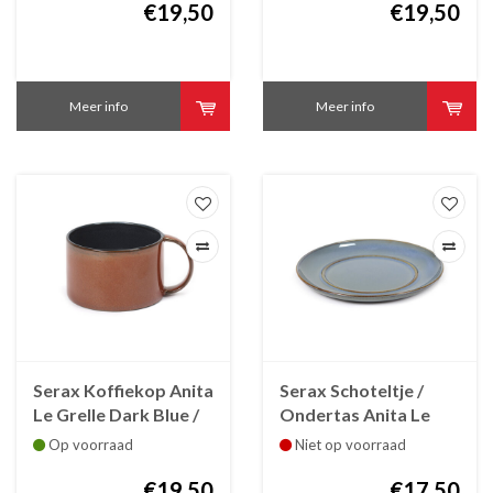
€19,50
€19,50
Meer info
Meer info
Serax Koffiekop Anita
Serax Schoteltje /
Le Grelle Dark Blue /
Ondertas Anita Le
Rust B5117302C
Grelle voor koffiekop
Op voorraad
Niet op voorraad
Smokey Blue.
€19,50
B5117305A
€17,50