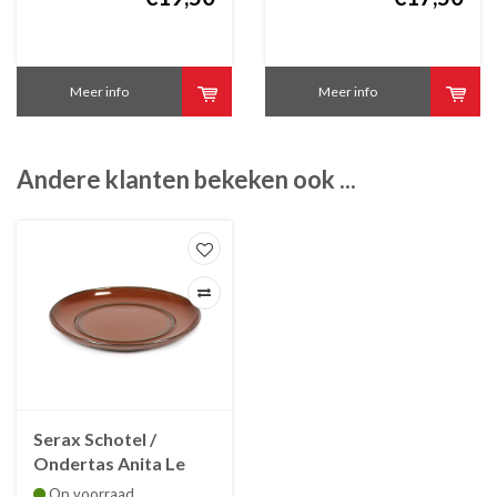
Meer info
Meer info
Andere klanten bekeken ook ...
Serax Schotel /
Ondertas Anita Le
Grelle voor koffiekop
Op voorraad