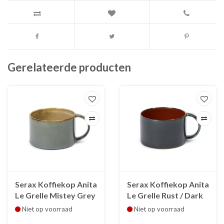
Gerelateerde producten
Serax Koffiekop Anita
Serax Koffiekop Anita
Le Grelle Mistey Grey
Le Grelle Rust / Dark
/ Smokey Blue
Blue B5117302B
Niet op voorraad
Niet op voorraad
B5117302A