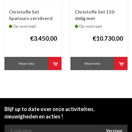
Christofle Set
Christofle Set 110-
Spatours verzilverd
delig met
met bestekkoffer /
bestekkoffer
Op voorraad
Op voorraad
écrin,36-dlg
Christofle Spatours ,
€3.450,00
verzilverd
€10.730,00
Meer info
Meer info
Blijf up to date over onze activiteiten,
nieuwigheden en acties !
Verstuur