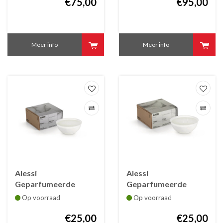
€75,00
€95,00
Meer info
Meer info
Alessi
Alessi
Geparfumeerde
Geparfumeerde
kaars marble voor in
kaars flint voor in
Op voorraad
Op voorraad
Rocc container klein
Rocc container klein
small
€25,00
small
€25,00