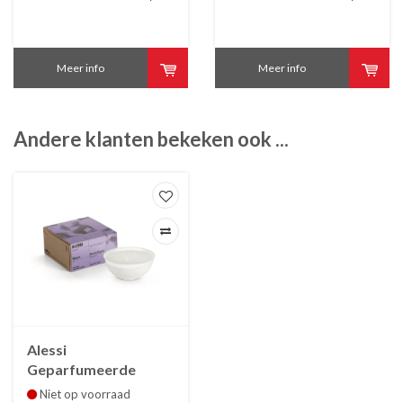
Meer info
Meer info
Andere klanten bekeken ook ...
Alessi
Geparfumeerde
kaars amethyst voor
Niet op voorraad