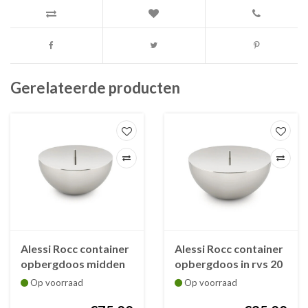
Gerelateerde producten
Alessi Rocc container
Alessi Rocc container
opbergdoos midden
opbergdoos in rvs 20
in rvs 15,5 cm ciam.
cm diam. 11 cm h.
Op voorraad
Op voorraad
8,5 cm h.