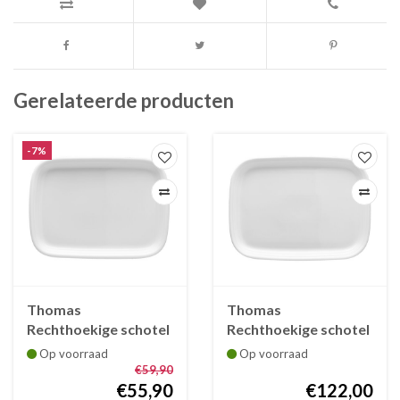
Gerelateerde producten
-7%
Thomas
Thomas
Rechthoekige schotel
Rechthoekige schotel
Trend wit 28 cm
Trend wit 38 cm
Op voorraad
Op voorraad
€59,90
€55,90
€122,00