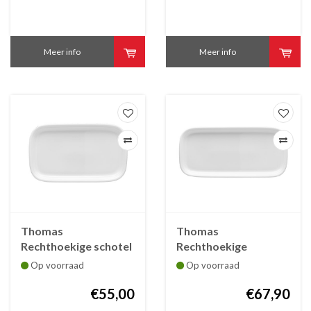
Meer info
Meer info
Thomas
Thomas
Rechthoekige schotel
Rechthoekige
Trend wit melk/suiker
cakeschotel Trend
Op voorraad
Op voorraad
wit, 34.5 cm
€55,00
€67,90