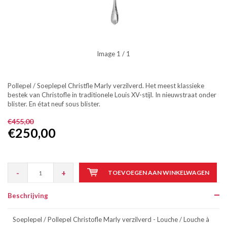
Image
1
/ 1
Pollepel / Soeplepel Christfle Marly verzilverd. Het meest klassieke
bestek van Christofle in traditionele Louis XV-stijl. In nieuwstraat onder
blister. En état neuf sous blister.
€455,00
€250,00
-
+
TOEVOEGEN AAN WINKELWAGEN
Beschrijving
Soeplepel / Pollepel Christofle Marly verzilverd - Louche / Louche à