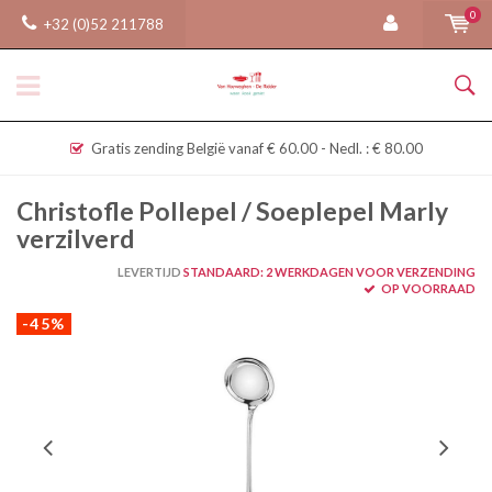
0
+32 (0)52 211788
Gratis zending België vanaf € 60.00 - Nedl. : € 80.00
Christofle Pollepel / Soeplepel Marly
verzilverd
LEVERTIJD
STANDAARD: 2 WERKDAGEN VOOR VERZENDING
OP VOORRAAD
-45%