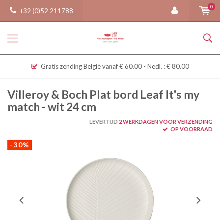
0
+32 (0)52 211788
Gratis zending België vanaf € 60.00 - Nedl. : € 80.00
Villeroy & Boch Plat bord Leaf It's my
match - wit 24 cm
LEVERTIJD
2 WERKDAGEN VOOR VERZENDING
OP VOORRAAD
-30%