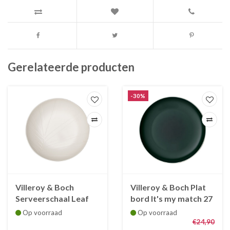
Gerelateerde producten
-30%
Villeroy & Boch
Villeroy & Boch Plat
Serveerschaal Leaf
bord It's my match 27
It's my match - wit
cm groen
Op voorraad
Op voorraad
€24,90