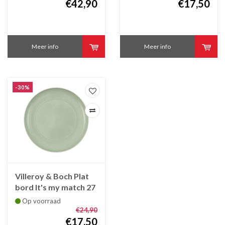
€42,90
€17,50
Meer info
Meer info
-30%
Villeroy & Boch Plat
bord It's my match 27
cm mineral
Op voorraad
€24,90
€17,50