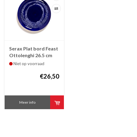
Serax Plat bord Feast
Ottolenghi 26.5 cm
blauw witte swirl -
Niet op voorraad
puntjes
€26,50
Meer info