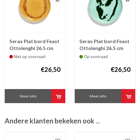
Serax Plat bord Feast
Serax Plat bord Feast
Ottolenghi 26.5 cm
Ottolenghi 26.5 cm
geel met rode
azuur met groene
Niet op voorraad
Op voorraad
streepjes
paprika
€26,50
€26,50
Meer info
Meer info
Andere klanten bekeken ook ...