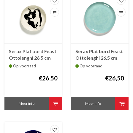
Serax Plat bord Feast
Serax Plat bord Feast
Ottolenghi 26.5 cm
Ottolenghi 26.5 cm
wit met zwarte
azuur
Op voorraad
Op voorraad
paprika
€26,50
€26,50
Meer info
Meer info