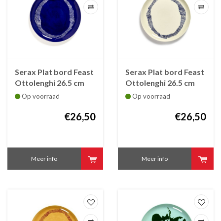
Serax Plat bord Feast
Serax Plat bord Feast
Ottolenghi 26.5 cm
Ottolenghi 26.5 cm
blauw met witte
wit met blauwe
Op voorraad
Op voorraad
streepjes
streepjes
€26,50
€26,50
Meer info
Meer info