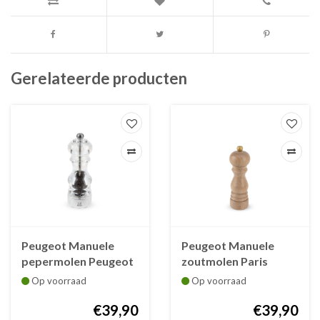
Gerelateerde producten
Peugeot Manuele
Peugeot Manuele
pepermolen Peugeot
zoutmolen Paris
Nancy acryl 18 cm
naturel 18 cm
Op voorraad
Op voorraad
€39,90
€39,90