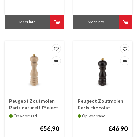
Meer info
Meer info
Peugeot Zoutmolen
Peugeot Zoutmolen
Paris naturel U'Select
Paris chocolat
22 cm
U'Select 18 cm
Op voorraad
Op voorraad
€56,90
€46,90