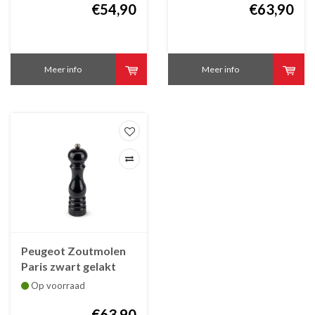
€54,90
€63,90
Meer info
Meer info
Peugeot Zoutmolen
Paris zwart gelakt
U'Select 22 cm
Op voorraad
€63,90