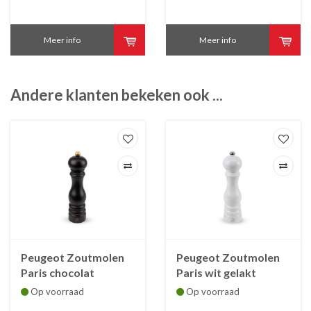
Meer info
Meer info
Andere klanten bekeken ook ...
Peugeot Zoutmolen
Peugeot Zoutmolen
Paris chocolat
Paris wit gelakt
U'Select 22 cm
U'Select 22 cm
Op voorraad
Op voorraad