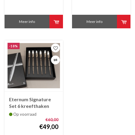
Meer info
Meer info
-18%
Eternum Signature
Set 6 kreefthaken
roestvrij staal
Op voorraad
gesatineerd
€60,00
€49,00