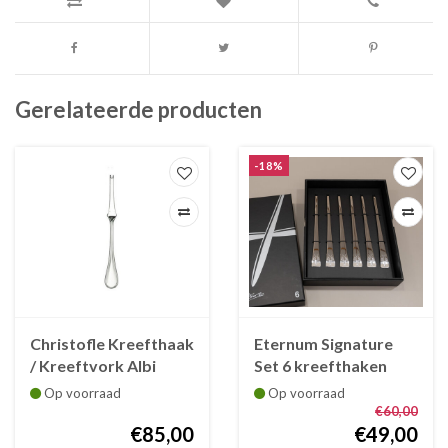
Gerelateerde producten
-18%
Christofle Kreefthaak
Eternum Signature
/ Kreeftvork Albi
Set 6 kreefthaken
verzilverd
roestvrij staal met
Op voorraad
Op voorraad
kreeftje op handvat
€60,00
€85,00
€49,00