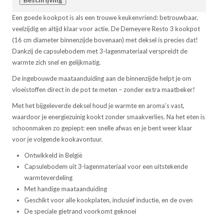
Een goede kookpot is als een trouwe keukenvriend: betrouwbaar,
veelzijdig en altijd klaar voor actie. De Demeyere Resto 3 kookpot
(16 cm diameter binnenzijde bovenaan) met deksel is precies dat!
Dankzij de capsulebodem met 3-lagenmateriaal verspreidt de
warmte zich snel en gelijkmatig.
De ingebouwde maataanduiding aan de binnenzijde helpt je om
vloeistoffen direct in de pot te meten – zonder extra maatbeker!
Met het bijgeleverde deksel houd je warmte en aroma’s vast,
waardoor je energiezuinig kookt zonder smaakverlies. Na het eten is
schoonmaken zo gepiept: een snelle afwas en je bent weer klaar
voor je volgende kookavontuur.
Ontwikkeld in België
Capsulebodem uit 3-lagenmateriaal voor een uitstekende
warmteverdeling
Met handige maataanduiding
Geschikt voor alle kookplaten, inclusief inductie, en de oven
De speciale gietrand voorkomt geknoei