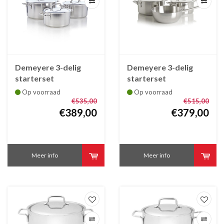
Demeyere 3-delig
Demeyere 3-delig
starterset
starterset
kookpotten Apollo 7
kookpotten en
Op voorraad
Op voorraad
sauteuse Apollo 7
€535,00
€515,00
€389,00
€379,00
Meer info
Meer info