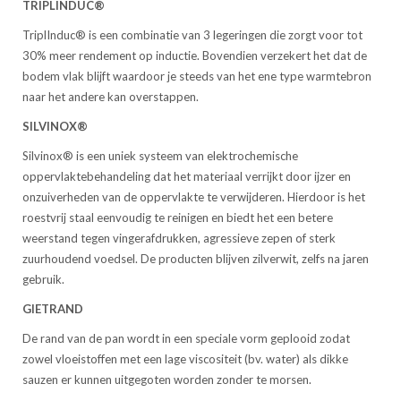
TRIPLINDUC®
TriplInduc® is een combinatie van 3 legeringen die zorgt voor tot
30% meer rendement op inductie. Bovendien verzekert het dat de
bodem vlak blijft waardoor je steeds van het ene type warmtebron
naar het andere kan overstappen.
SILVINOX®
Silvinox® is een uniek systeem van elektrochemische
oppervlaktebehandeling dat het materiaal verrijkt door ijzer en
onzuiverheden van de oppervlakte te verwijderen. Hierdoor is het
roestvrij staal eenvoudig te reinigen en biedt het een betere
weerstand tegen vingerafdrukken, agressieve zepen of sterk
zuurhoudend voedsel. De producten blijven zilverwit, zelfs na jaren
gebruik.
GIETRAND
De rand van de pan wordt in een speciale vorm geplooid zodat
zowel vloeistoffen met een lage viscositeit (bv. water) als dikke
sauzen er kunnen uitgegoten worden zonder te morsen.