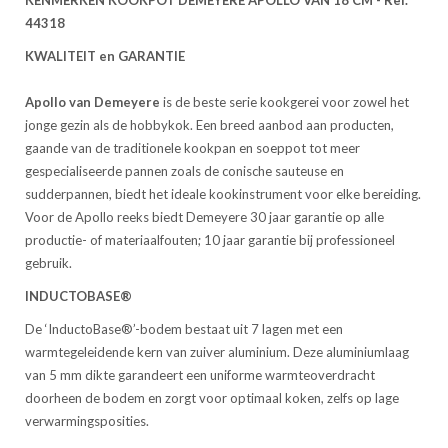
KENMERKEN KOOKPOT DEMEYERE APOLLO VAN 18 CM - Ref.
44318
KWALITEIT en GARANTIE
Apollo van Demeyere
is de beste serie kookgerei voor zowel het
jonge gezin als de hobbykok. Een breed aanbod aan producten,
gaande van de traditionele kookpan en soeppot tot meer
gespecialiseerde pannen zoals de conische sauteuse en
sudderpannen, biedt het ideale kookinstrument voor elke bereiding.
Voor de Apollo reeks biedt Demeyere 30 jaar garantie op alle
productie- of materiaalfouten; 10 jaar garantie bij professioneel
gebruik.
INDUCTOBASE®
De ‘InductoBase®’-bodem bestaat uit 7 lagen met een
warmtegeleidende kern van zuiver aluminium. Deze aluminiumlaag
van 5 mm dikte garandeert een uniforme warmteoverdracht
doorheen de bodem en zorgt voor optimaal koken, zelfs op lage
verwarmingsposities.