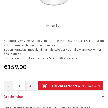
Image
1
/ 1
Kookpot Demyere Apollo 7, met deksel in roestvrij staal 18/10. , 18 cm
2,2 L, diameter: binnenzijde bovenaan
Bodem, opgelast met aluminium als geleider voor alle warmtebronnen,
ook inductie.
Blijft langer mooi door de matte Silvinox® afwerking.
€159,00
-
+
TOEVOEGEN AAN WINKELWAGEN
Beschrijving