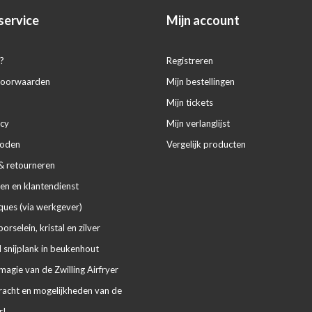
service
Mijn account
?
Registreren
voorwaarden
Mijn bestellingen
Mijn tickets
icy
Mijn verlanglijst
hoden
Vergelijk producten
& retourneren
en en klantendienst
ues (via werkgever)
porselein, kristal en zilver
 snijplank in beukenhout
agie van de Zwilling Airfryer
racht en mogelijkheden van de
r!