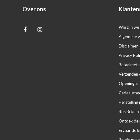
Over ons
Klanten
Wie zijn we 
Algemene 
Disclaimer
Privacy Pol
Betaalmet
Verzenden 
Openingsur
Cadeaucheq
Herstelling 
Ros Beiaard
Ontdek de m
Ervaar de k
Bamix mixe