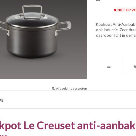
NIET OP 
Kookpot Anti-Aanbak 24
ook inductie. Zeer duu
daardoor licht in de h
Afbeelding vergroten
ng
pot Le Creuset anti-aanbak