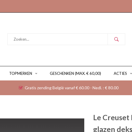
TOPMERKEN
GESCHENKEN (MAX. € 60,00)
ACTIES
Gratis zending België vanaf € 60.00 - Nedl. : € 80.00
Le Creuset
glazen deks