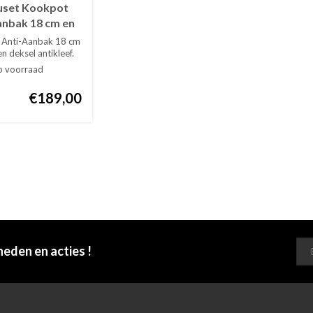
uset Kookpot
anbak 18 cm en
 deksel
 Anti-Aanbak 18 cm
n deksel antikleef.
p voorraad
€189,00
heden en acties !