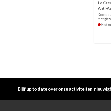
Le Cre
Anti-A
glazen
Kookpot
met glaze
Gesc...
Niet o
Blijf up to date over onze activiteiten, nieuwig