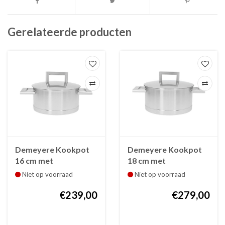
Gerelateerde producten
Demeyere Kookpot
Demeyere Kookpot
16 cm met
18 cm met
dubbelwandig deksel
dubbelwandig deksel
Niet op voorraad
Niet op voorraad
John Pawson
John Pawson
€239,00
€279,00