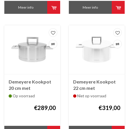
Meer info
Meer info
Demeyere Kookpot
Demeyere Kookpot
20 cm met
22 cm met
dubbelwandig deksel
dubbelwandig deksel
Op voorraad
Niet op voorraad
John Pawson
John Pawson
€289,00
€319,00