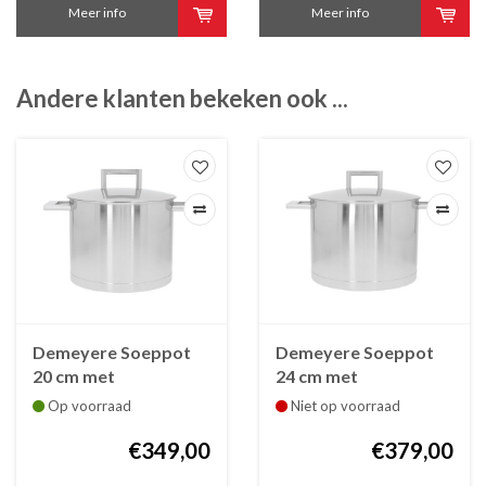
Meer info
Meer info
Andere klanten bekeken ook ...
Demeyere Soeppot
Demeyere Soeppot
20 cm met
24 cm met
dubbelwandig deksel
dubbelwandig deksel
Op voorraad
Niet op voorraad
John Pawson
John Pawson
€349,00
€379,00