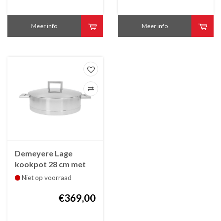
Meer info
Meer info
Demeyere Lage
kookpot 28 cm met
dubbelwandig deksel
Niet op voorraad
John Pawson
€369,00