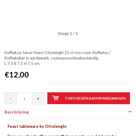
Image
1
/ 6
Koffiekop Serax Feast Ottolenghi 25 cl roos roze. Koffietas /
Koffiebeker in aardewerk, vaatwasmachinebestendig.
L 7,5 B 7,5 H 7,5 cm.
€12,00
-
+
TOEVOEGEN AAN WINKELWAGEN
Beschrijving
Feast tableware by Ottolenghi