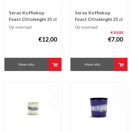
Serax Koffiekop
Serax Koffiekop
Feast Ottolenghi 25 cl
Feast Ottolenghi 25 cl
azuur met rode
geel
Op voorraad
Op voorraad
streepjes
€10,00
€12,00
€7,00
Meer info
Meer info