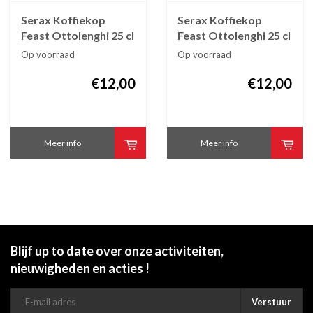
Serax Koffiekop
Serax Koffiekop
Feast Ottolenghi 25 cl
Feast Ottolenghi 25 cl
wit met blauwe
Lapis Lazuli swirl
Op voorraad
Op voorraad
streepjes
stripes blauw wit
€12,00
€12,00
Meer info
Meer info
Blijf up to date over onze activiteiten,
nieuwigheden en acties !
Verstuur