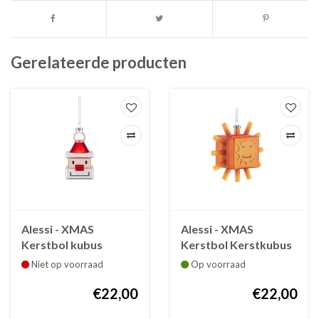
Gerelateerde producten
Alessi - XMAS
Alessi - XMAS
Kerstbol kubus
Kerstbol Kerstkubus
Kerstman / Santa
Sunflake / Cube
Niet op voorraad
Op voorraad
Cube
Sunflake
€22,00
€22,00