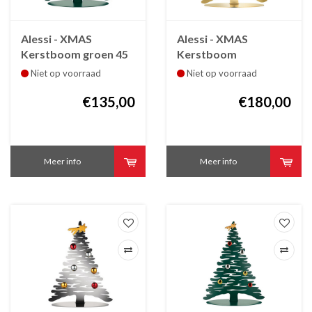
Alessi - XMAS
Alessi - XMAS
Kerstboom groen 45
Kerstboom
cm
goudkleurig 30 cm
Niet op voorraad
Niet op voorraad
€135,00
€180,00
Meer info
Meer info