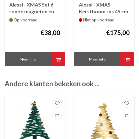
Alessi - XMAS Set 6
Alessi - XMAS
ronde magneten en
Kerstboom rvs 45 cm
magnetische
Op voorraad
Niet op voorraad
kerstster voor
kerstboom
€38,00
€175,00
Meer info
Meer info
Andere klanten bekeken ook ...