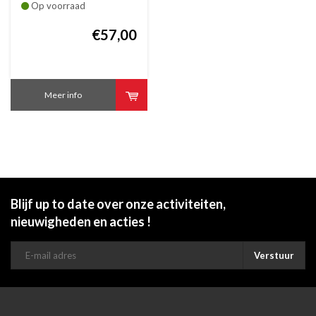
soldaat erin en rode
Op voorraad
lollypop op handvat
€57,00
Meer info
Blijf up to date over onze activiteiten,
nieuwigheden en acties !
Verstuur