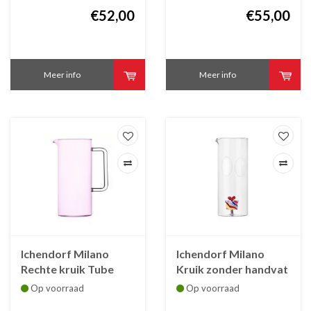
€52,00
€55,00
Meer info
Meer info
Ichendorf Milano
Ichendorf Milano
Rechte kruik Tube
Kruik zonder handvat
pink roze - inhoud 1.2
met kleurrijk pakje of
Op voorraad
Op voorraad
liter
geschenk