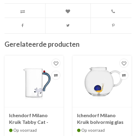
Gerelateerde producten
Ichendorf Milano
Ichendorf Milano
Kruik Tabby Cat -
Kruik bolvormig glas
witte kat - handvat
met slak amber en
Op voorraad
Op voorraad
smoke grijs - rode bes
blauw en wit handvat