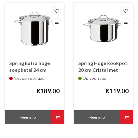
Spring Extra hoge
Spring Hoge kookpot
soepketel 24 cm
20 cm Cristal met
Cristal met deksel
deksel
Niet op voorraad
Op voorraad
€189,00
€119,00
Meer info
Meer info