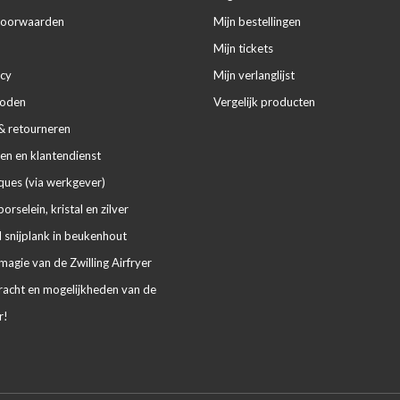
voorwaarden
Mijn bestellingen
Mijn tickets
icy
Mijn verlanglijst
hoden
Vergelijk producten
& retourneren
en en klantendienst
ues (via werkgever)
porselein, kristal en zilver
 snijplank in beukenhout
agie van de Zwilling Airfryer
racht en mogelijkheden van de
r!