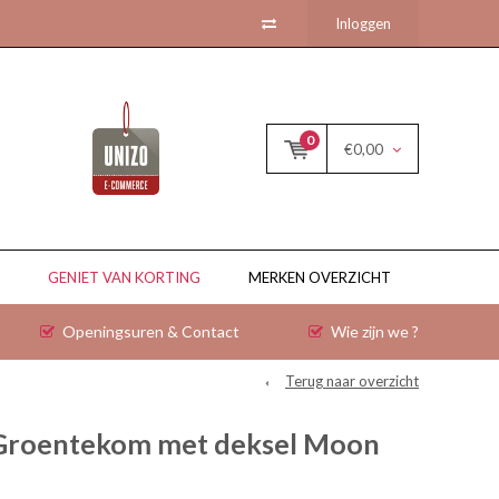
Inloggen
0
€0,00
GENIET VAN KORTING
MERKEN OVERZICHT
Openingsuren & Contact
Wie zijn we ?
Terug naar overzicht
Groentekom met deksel Moon