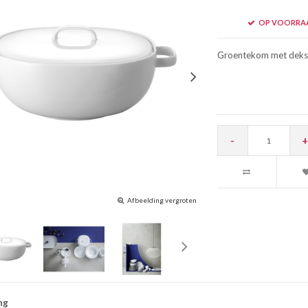
OP VOORRA
Groentekom met dekse
-
+
Afbeelding vergroten
ng