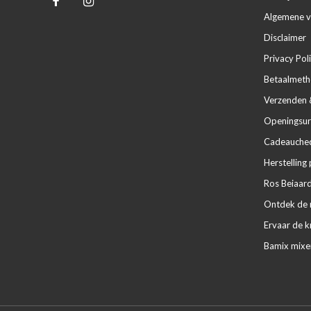
Algemene 
Disclaimer
Privacy Pol
Betaalmet
Verzenden 
Openingsur
Cadeaucheq
Herstelling 
Ros Beiaard
Ontdek de m
Ervaar de k
Bamix mixe