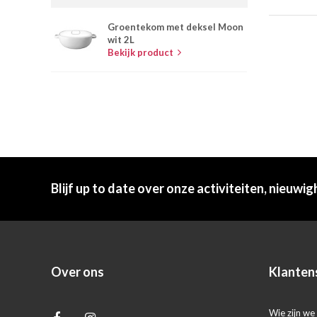
Groentekom met deksel Moon
wit 2L
Bekijk product
Blijf up to date over onze activiteiten, nieuwig
Over ons
Klanten
Wie zijn we 