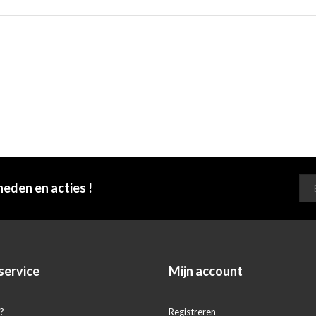
heden en acties !
service
Mijn account
?
Registreren