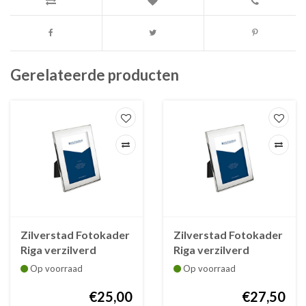
Gerelateerde producten
Zilverstad Fotokader
Zilverstad Fotokader
Riga verzilverd
Riga verzilverd
vernist 13x18 cm
vernist 15x20 cm
Op voorraad
Op voorraad
€25,00
€27,50