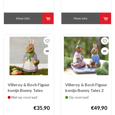
Meer info
Meer info
Villeroy & Boch Figuur
Villeroy & Boch Figuur
konijn Bunny Tales
konijn Bunny Tales 2
Mama Emma 14,5 cm
Paashazen 8x8x8 cm
Niet op voorraad
Op voorraad
€35,90
€49,90