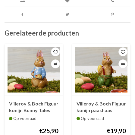
Gerelateerde producten
Villeroy & Boch Figuur
Villeroy & Boch Figuur
konijn Bunny Tales
konijn paashaas
Max 11 cm porselein
Bunny Tales Paul 8 cm
Op voorraad
Op voorraad
porselein
€25,90
€19,90