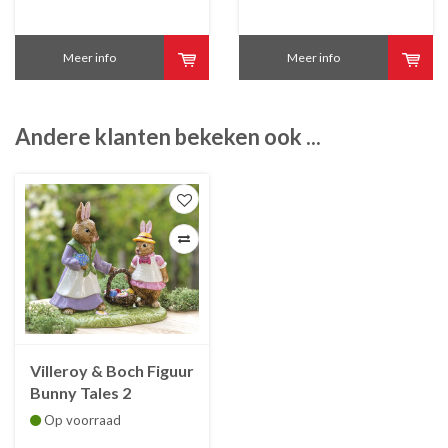
Meer info
Meer info
Andere klanten bekeken ook ...
Villeroy & Boch Figuur
Bunny Tales 2
konijnen met
Op voorraad
bloemenmand